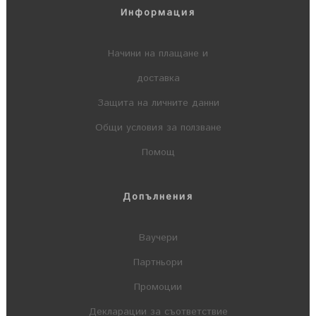
Информация
Начини на плащане и
доставка
Защита на личните данни
Общи условия за ползване
Помощ
Допълнения
Ваучери
Партньори
Промоции
Декларации за съответствие