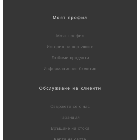
Моят профил
Моят профил
История на поръчките
Любими продукти
Информационен бюлетин
Обслужване на клиенти
Свържете се с нас
Гаранция
Връщане на стока
Карта на сайта