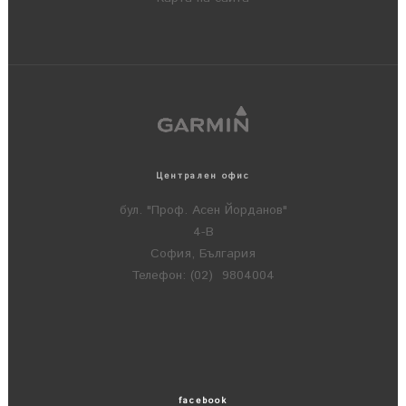
Централен офис
бул. "Проф. Асен Йорданов"
4-В
София, България
Телефон: (02) 9804004
facebook