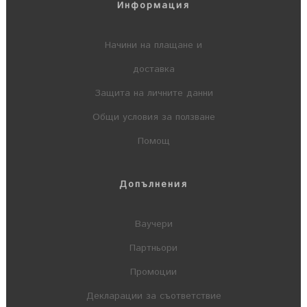
Информация
Начини на плащане и
доставка
Защита на личните данни
Общи условия за ползване
Помощ
Допълнения
Ваучери
Партньори
Промоции
Декларации за съответствие