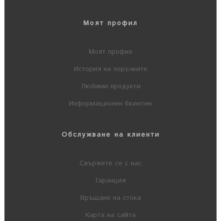
Моят профил
Моят профил
История на поръчките
Любими продукти
Информационен бюлетин
Обслужване на клиенти
Свържете се с нас
Гаранция
Връщане на стока
Карта на сайта