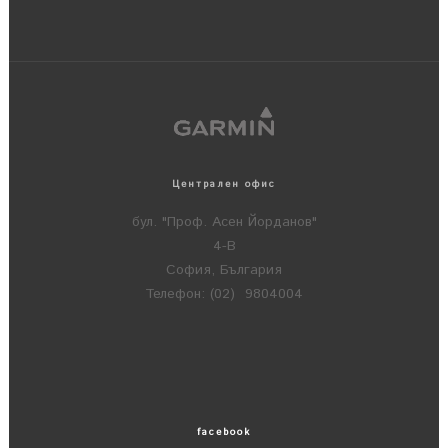
Централен офис
бул. "Проф. Асен Йорданов"
4-В
София, България
Телефон: (02) 9804004
facebook