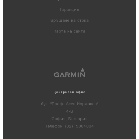
Гаранция
Връщане на стока
Карта на сайта
Централен офис
бул. "Проф. Асен Йорданов"
4-В
София, България
Телефон: (02) 9804004