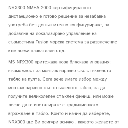
NRX300 NMEA 2000 сертифицираното
дистанционно е готово решение за незабавна
употреба без допълнително конфигуриране, за
добавяне на локализирано управление на
съвместима Fusion морска система за развлечение
към всеки плавателен съд.
MS-NRX300 притежава нова бляскава иновация:
възможност за монтаж наравно със стъкленото
табло на пулта. Сега вече имате избор между
монтаж наравно със стъкленото табло, за да
получите великолепен стъклен финиш, или може
лесно да го инсталирате с традиционното
вграждане в табло. Който и начин да изберете,
NRX300 ще Ви осигури всичко , каквото желаете от