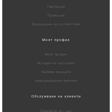
Партньори
Промоции
Декларации за съответствие
Моят профил
Моят профил
История на поръчките
Любими продукти
Информационен бюлетин
Обслужване на клиенти
Свържете се с нас