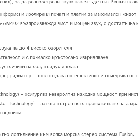
канал), за да разпространи звука навсякъде във Вашия плав
нформени изолирани печатни платки за максимален живот н
MS-AM402 възпроизвежда чист и мощен звук, с достатъчна
вука на до 4 високоговорителя
вителност и с по-малко кръстосано изкривяване
устойчиви на сол, въздух и влага
щ радиатор – топлоотдава по-ефективно и осигурява по-г
Technology) – осигурява невероятна изходна мощност при нис
ductor Technology) – затяга вътрешното превключване на зах
роводници
тно допълнение към всяка морска стерео система Fusion.