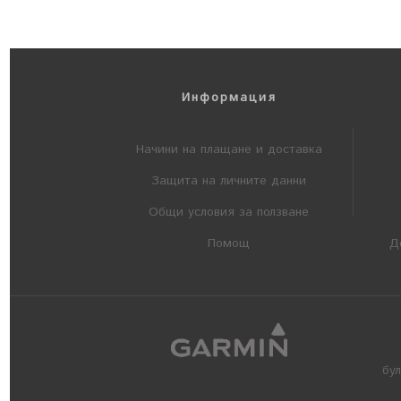
Информация
Начини на плащане и доставка
Защита на личните данни
Общи условия за ползване
Помощ
Д
бу