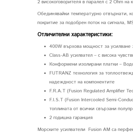
2 високоговорителя в паралел с 2 Ohm на 
Обединявайки температурно отвърнати, ко
покритие за подобрен поток на сигнала, 
Отличителни характеристики:
400W върхова мощност за усилване з
Class-AB усилвател – с висока чувст
Конформени изолирани платки – Водо
FUTRANZ технология за топлоотвежда
надеждност на компонентите
F.R.A.T (Fusion Regulated Amplifier 
F.I.S.T (Fusion Intercooled Semi-Con
топлината от всички свързани полуп
2 годишна гаранция
Морските усилватели Fusion AM са перфек