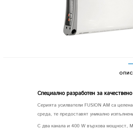
ОПИС
Специално разработен за качествено
Серията усилватели FUSION AM са целенас
среда, те предоставят уникално изпълнени
С два канала и 400 W върхова мощност, M