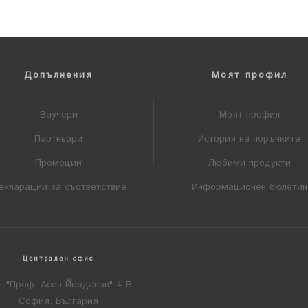
Допълнения
Моят профил
Ваучери
Моят профил
Партньори
История на поръчките
Промоции
Любими продукти
екларации за съответствие
Информационен бюлетин
Централен офис
л. "Проф. Асен Йорданов" 4-В
София, България