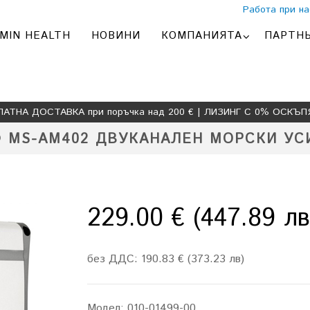
Работа при на
MIN HEALTH
НОВИНИ
КОМПАНИЯТА
ПАРТН
ЛАТНА ДОСТАВКА при поръчка над 200 € | ЛИЗИНГ С 0% ОСКЪП
® MS-AM402 ДВУКАНАЛЕН МОРСКИ УС
229.00 € (447.89 лв
без ДДС: 190.83 € (373.23 лв)
Модел:
010-01499-00