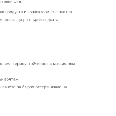
ателен съд.
а продукта и коннектори със златно
 мощност да разтърси лодката.
оляма термоустойчивост с максимална
ък волтаж.
ранването за бързо отстраняване на