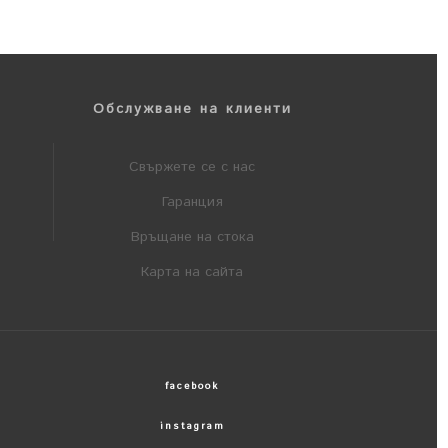
Обслужване на клиенти
Свържете се с нас
Гаранция
Връщане на стока
Карта на сайта
facebook
instagram