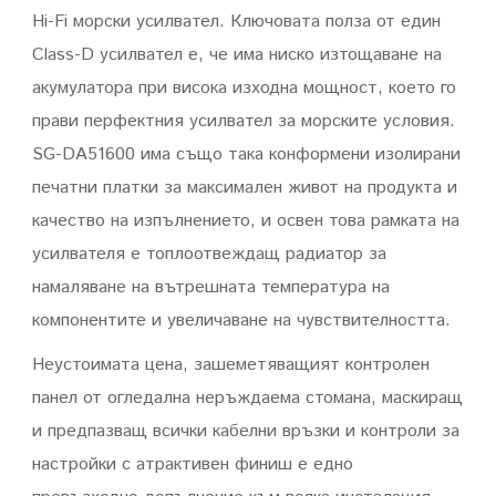
Hi-Fi морски усилвател. Ключовата полза от един
Class-D усилвател е, че има ниско изтощаване на
акумулатора при висока изходна мощност, което го
прави перфектния усилвател за морските условия.
SG-DA51600 има също така конформени изолирани
печатни платки за максимален живот на продукта и
качество на изпълнението, и освен това рамката на
усилвателя е топлоотвеждащ радиатор за
намаляване на вътрешната температура на
компонентите и увеличаване на чувствителността.
Неустоимата цена, зашеметяващият контролен
панел от огледална неръждаема стомана, маскиращ
и предпазващ всички кабелни връзки и контроли за
настройки с атрактивен финиш е едно