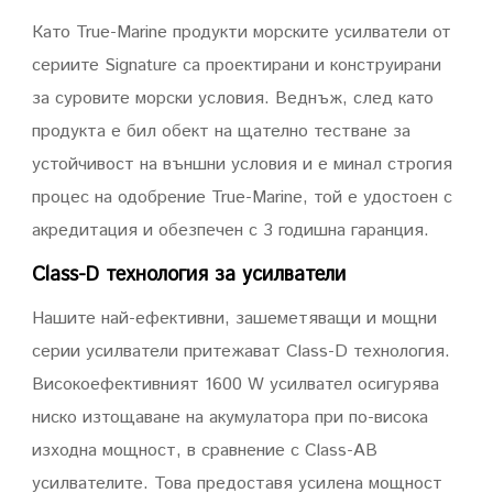
Като True-Marine продукти морските усилватели от
сериите Signature са проектирани и конструирани
за суровите морски условия. Веднъж, след като
продукта е бил обект на щателно тестване за
устойчивост на външни условия и е минал строгия
процес на одобрение True-Marine, той е удостоен с
акредитация и обезпечен с 3 годишна гаранция.
Class-D технология за усилватели
Нашите най-ефективни, зашеметяващи и мощни
серии усилватели притежават Class-D технология.
Високоефективният 1600 W усилвател осигурява
ниско изтощаване на акумулатора при по-висока
изходна мощност, в сравнение с Class-AB
усилвателите. Това предоставя усилена мощност