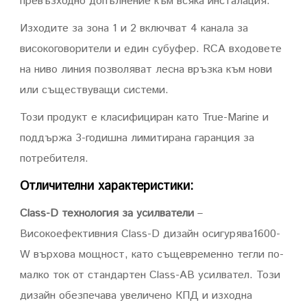
превъзходно допълнение към всяка инсталация.
Изходите за зона 1 и 2 включват 4 канала за
високоговорители и един субуфер. RCA входовете
на ниво линия позволяват лесна връзка към нови
или съществуващи системи.
Този продукт е класифициран като True-Marine и
поддържа 3-годишна лимитирана гаранция за
потребителя.
Отличителни характеристики
:
Class-D технология за усилватели
–
Високоефективния Class-D дизайн осигурява1600-
W върхова мощност, като същевременно тегли по-
малко ток от стандартен Class-AB усилвател. Този
дизайн обезпечава увеличено КПД и изходна