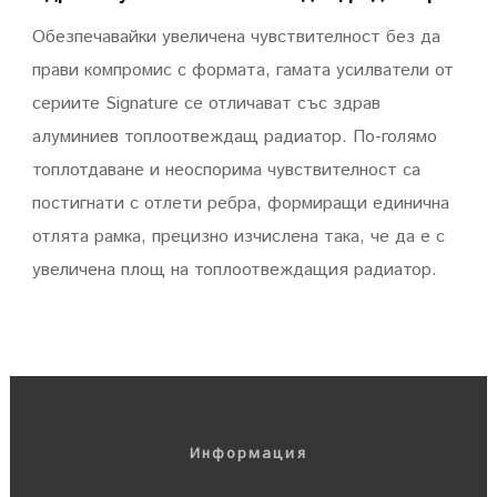
Обезпечавайки увеличена чувствителност без да
прави компромис с формата, гамата усилватели от
сериите Signature се отличават със здрав
алуминиев топлоотвеждащ радиатор. По-голямо
топлотдаване и неоспорима чувствителност са
постигнати с отлети ребра, формиращи единична
отлята рамка, прецизно изчислена така, че да е с
увеличена площ на топлоотвеждащия радиатор.
Информация