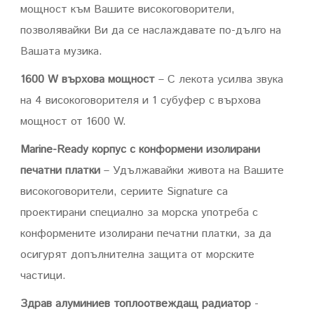
мощност към Вашите високоговорители,
позволявайки Ви да се наслаждавате по-дълго на
Вашата музика.
1600 W върхова мощност
– С лекота усилва звука
на 4 високоговорителя и 1 субуфер с върхова
мощност от 1600 W.
Marine-Ready корпус с конформени изолирани
печатни платки
– Удължавайки живота на Вашите
високоговорители, сериите Signature са
проектирани специално за морска употреба с
конформените изолирани печатни платки, за да
осигурят допълнителна защита от морските
частици.
Здрав алуминиев топлоотвеждащ радиатор
-