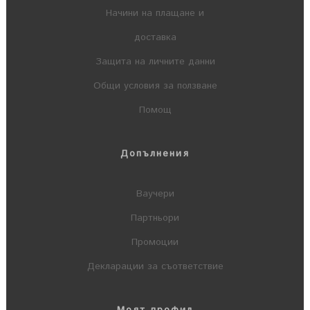
Начини на плащане и
доставка
Защита на личните данни
Общи условия за ползване
Помощ
Допълнения
Ваучери
Партньори
Промоции
Декларации за съответствие
Моят профил