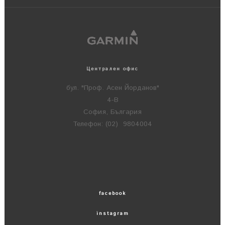
Централен офис
бул. "Проф. Асен Йорданов"
4-В
София, България
Телефон: (02) 9804004
facebook
instagram