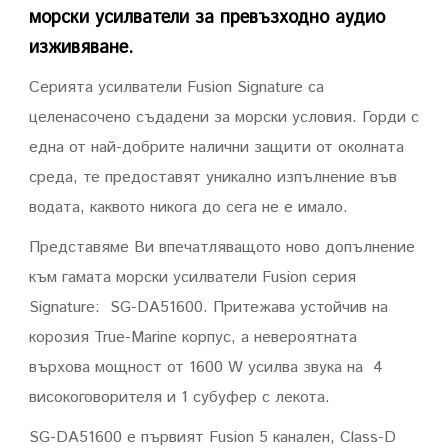
морски усилватели за превъзходно аудио
изживяване.
Серията усилватели Fusion Signature са
целенасочено съдадени за морски условия. Горди с
една от най-добрите налични защити от околната
среда, те предоставят уникално изпълнение във
водата, каквото никога до сега не е имало.
Представяме Ви впечатляващото ново допълнение
към гамата морски усилватели Fusion серия
Signature: SG-DA51600. Притежава устойчив на
корозия True-Marine корпус, а невероятната
върхова мощност от 1600 W усилва звука на 4
високоговорителя и 1 субуфер с лекота.
SG-DA51600 е първият Fusion 5 канален, Class-D