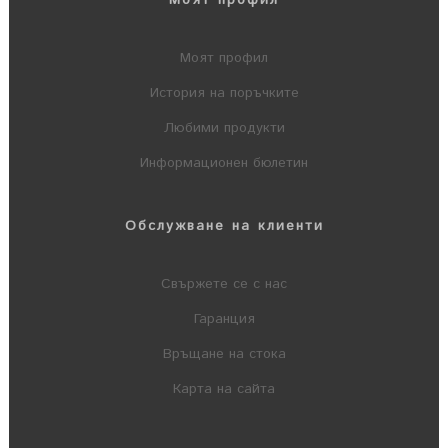
Моят профил
История на поръчките
Любими продукти
Информационен бюлетин
Обслужване на клиенти
Свържете се с нас
Гаранция
Връщане на стока
Карта на сайта