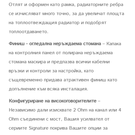
Отлят и оформен като рамка, радиаторните ребра
се изчисляват много точно, за да увеличат площта
на топлоотвеждащия радиатор и подобрят
топлоотдаването.
Финиш - огледална неръждаема стомана
– Капака
на контролния панел от полирана неръждаема
стомана маскира и предпазва всички кабелни
връзки и контроли за настройка, като
същевременно придава атрактивен финиш като
допълнение към всяка инсталация.
Конфигуриране на високоговорителите
–
Независимо дали изисквате 2 Ohm на канал или 4
Ohm съединени с мост, Вашия усилвател от
сериите Signature покрива Вашите опции за