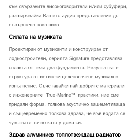
към свързаните високоговорители и/или субуфери,
разширявайки Вашето аудио представление до
съвършено ново ниво.
Силата на музиката
Проектиран от музиканти и конструиран от
лодкостроители, серията Signature представлява
сплавта от тези два фундамента. Резултатът е
структура от истински целеносочено музикално
изпълнение. Съчетавайки най-добрите материали
с инженерните True-Marine™ практики, ние сме
придали форма, толкова акустично зашеметяваща
и същевременно толкова здрава, че във водата се
чувствате точно като у дома си.
Здрав алуминиев топлотвеждащ радиатор