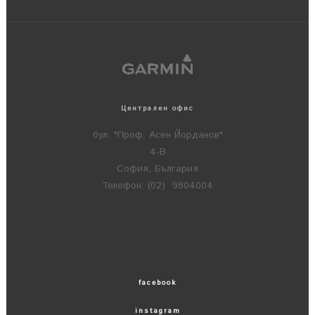
Централен офис
бул. "Проф. Асен Йорданов"
4-В
София, България
Телефон: (02) 9804004
facebook
instagram