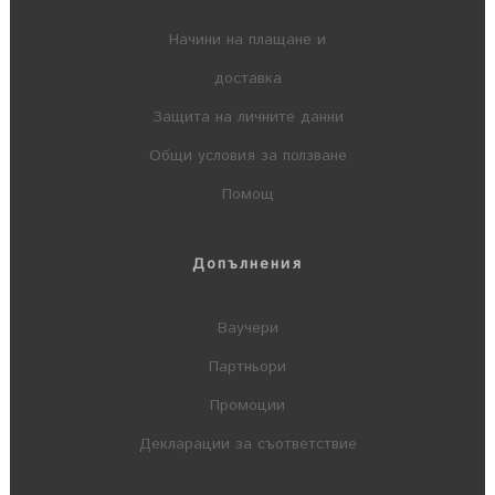
Начини на плащане и
доставка
Защита на личните данни
Общи условия за ползване
Помощ
Допълнения
Ваучери
Партньори
Промоции
Декларации за съответствие