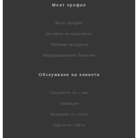
Моят профил
Моят профил
История на поръчките
Любими продукти
Информационен бюлетин
Обслужване на клиенти
Свържете се с нас
Гаранция
Връщане на стока
Карта на сайта