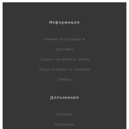
Информация
Начини на плащане и
доставка
Защита на личните данни
Общи условия за ползване
Помощ
Допълнения
Ваучери
Партньори