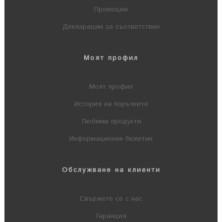
Промоции
Декларации за съответствие
Моят профил
Моят профил
История на поръчките
Любими продукти
Информационен бюлетин
Обслужване на клиенти
Свържете се с нас
Гаранция