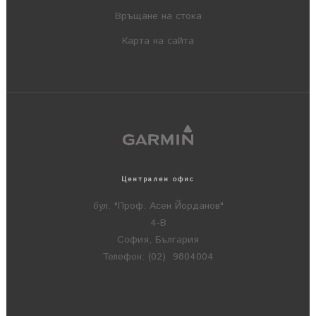
Връщане на стока
Карта на сайта
Централен офис
бул. "Проф. Асен Йорданов"
4-В
София, България
Телефон: (02) 9804004