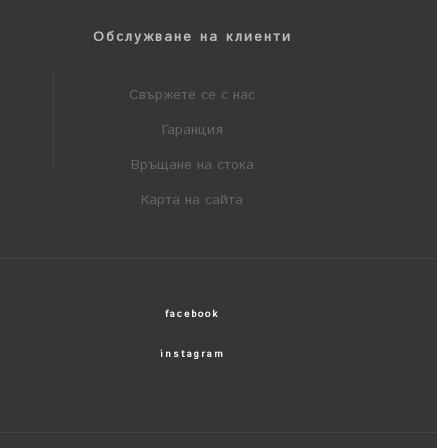
Обслужване на клиенти
Свържете се с нас
Гаранция
Връщане на стока
Карта на сайта
facebook
instagram