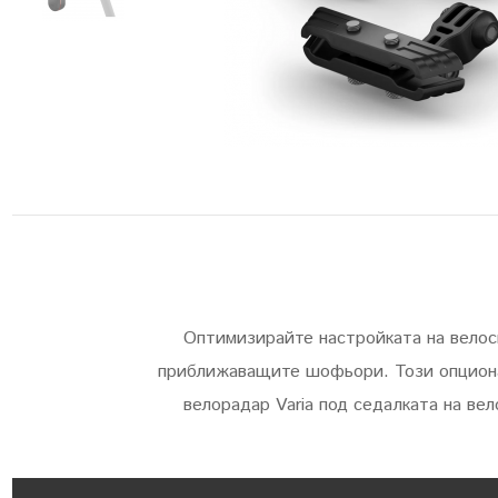
Оптимизирайте настройката на велоси
приближаващите шофьори. Този опциона
велорадар Varia под седалката на ве