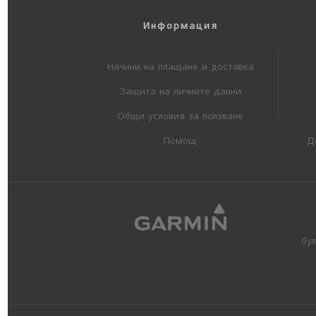
Информация
Начини на плащане и доставка
Защита на личните данни
Общи условия за ползване
Помощ
Д
бу