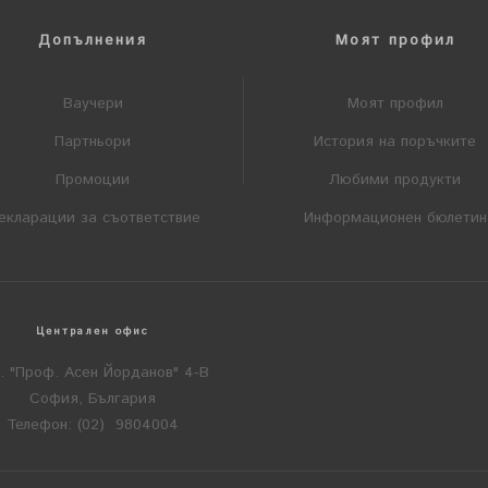
Допълнения
Моят профил
Ваучери
Моят профил
Партньори
История на поръчките
Промоции
Любими продукти
екларации за съответствие
Информационен бюлетин
Централен офис
л. "Проф. Асен Йорданов" 4-В
София, България
Телефон: (02) 9804004