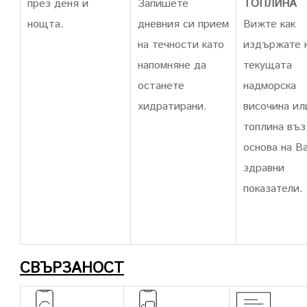
през деня и
Запишете
ТОПЛИНА
нощта.
дневния си прием
Вижте как
на течности като
издържате 
напомняне да
текущата
останете
надморска
хидратирани.
височина ил
топлина въз
основа на В
здравни
показатели.
СВЪРЗАНОСТ