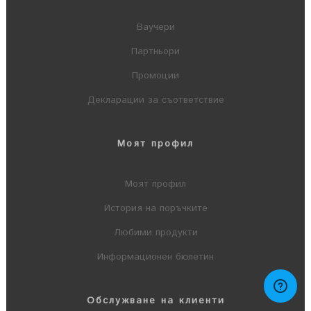
Ваучери
Партньори
Промоции
Декларации за съответствие
Моят профил
Моят профил
История на поръчките
Любими продукти
Информационен бюлетин
Обслужване на клиенти