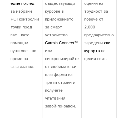
един поглед
съществуващи
оценки на
за избрани
курсове в
трудност за
POI контролни
приложението
повече от
точки пред
за смарт
2,000
вас - като
устройство
предварително
помощни
Garmin Connect™
заредени
ски
пунктове - по
или
курорта
по
време на
синхронизирайте
целия свят.
състезание.
от любимите си
платформи на
трети страни и
получете
упътвания
завой-по-завой.