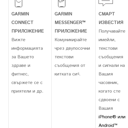
GARMIN
GARMIN
СМАРТ
CONNECT
MESSENGER™
ИЗВЕСТИЯ
ПРИЛОЖЕНИЕ
ПРИЛОЖЕНИЕ
Получавайте
Вижте
Комуникирайте
имейли,
информацията
чрез двупосочни
текстови
за Вашето
текстови
съобщения
здраве и
съобщения от
и сигнали на
фитнес,
китката си
.
Вашия
6
свържете се с
часовник,
приятели и др.
когато сте
сдвоени с
Вашия
iPhone® или
Android™