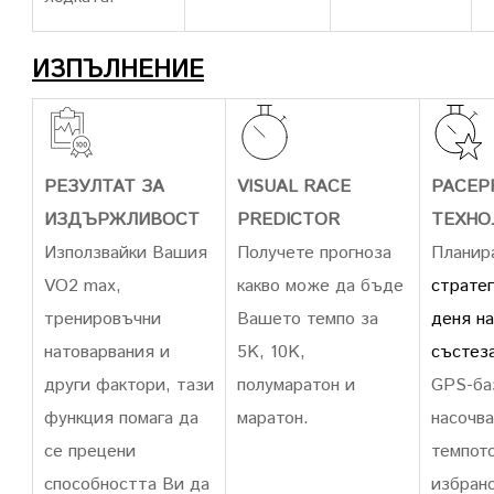
ИЗПЪЛНЕНИЕ
РЕЗУЛТАТ ЗА
VISUAL RACE
PACEP
ИЗДЪРЖЛИВОСТ
PREDICTOR
ТЕХНО
Използвайки Вашия
Получете прогноза
Планир
VO2 max,
какво може да бъде
стратег
тренировъчни
Вашето темпо за
деня на
натоварвания и
5K, 10K,
състез
други фактори, тази
полумаратон и
GPS-ба
функция помага да
маратон.
насочва
се прецени
темпото
способността Ви да
избран