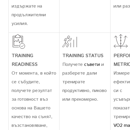
издържате на
или раз
продължителни
усилия.
TRAINING
TRAINING STATUS
PERFO
READINESS
Получете
съвети
и
METRI
От момента, в който
разберете дали
Измере
се събудите,
тренирате
ефекти
получете резултат
продуктивно, пиково
си с
за готовност въз
или прекомерно.
усъвър
основа на Вашето
показат
качество на съня
,
трениро
2
възстановяване,
VO2 ma