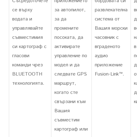
Съсредоточете
приложението
бордовата си
д
се върху
за автопилот,
развлекателна
в
водата и
за да
система от
д
управлявайте
промените
Вашия морски
в
съвместимия
посоката, да
часовник с
н
си картограф с
активирате
вграденото
в
гласови
управление по
аудио
п
команди чрез
модел и да
приложение
д
BLUETOOTH
следвате GPS
Fusion-Link™.
о
технологията.
маршрут,
к
когато сте
д
свързани към
к
Вашия
съвместим
картограф или