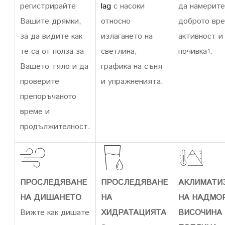
регистрирайте
lag
с насоки
да намерите
Вашите дрямки,
относно
доброто вре
за да видите как
излагането на
активност и
те са от полза за
светлина,
почивка
.
1
Вашето тяло и да
графика на съня
проверите
и упражненията.
препоръчаното
време и
продължителност.
ПРОСЛЕДЯВАНЕ
ПРОСЛЕДЯВАНЕ
АКЛИМАТИ
НА ДИШАНЕТО
НА
НА НАДМО
Вижте как дишате
ХИДРАТАЦИЯТА
ВИСОЧИНА 