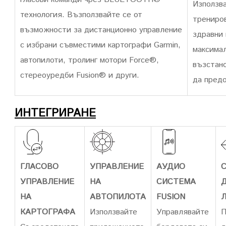
Използва
технология. Възползвайте се от
трениров
възможности за дистанционно управление
здравни 
с избрани съвместими картографи Garmin,
максима
автопилоти, тролинг мотори Force®,
възстано
стереоуредби Fusion® и други.
да пред
ИНТЕГРИРАНЕ
ГЛАСОВО
УПРАВЛЕНИЕ
АУДИО
УПРАВЛЕНИЕ
НА
СИСТЕМА
НА
АВТОПИЛОТА
FUSION
КАРТОГРАФА
Използвайте
Управлявайте
П