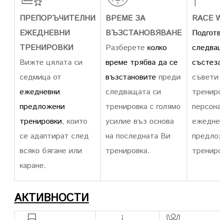
ПРЕПОРЪЧИТЕЛНИ
ВРЕМЕ ЗА
RACE 
ЕЖЕДНЕВНИ
ВЪЗСТАНОВЯВАНЕ
Подготв
ТРЕНИРОВКИ
Разберете
колко
следва
Вижте цялата си
време трябва да се
състез
седмица от
възстановите
преди
съвети
ежедневни
следващата си
тренир
предложени
тренировка с голямо
персон
тренировки
, които
усилие въз основа
ежедне
се адаптират след
на последната Ви
предло
всяко бягане или
тренировка.
трениро
каране.
АКТИВНОСТИ