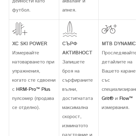
дейности като
акваланг и
футбол.
апнея.
XC SKI POWER
СЪРФ
MTB DYNAMIC
Измервайте
АКТИВНОСТ
Проследявайт
натоварването при
Запишете
детайлите на
упражнения,
броя на
Вашето каране
когато сте сдвоени
сърфираните
със
с
HRM-Pro™ Plus
вълни,
специализиран
пулсомер (продава
достигнатата
Grit®
и
Flow™
се отделно).
максимална
измервания.
скорост,
изминатото
разстояние и