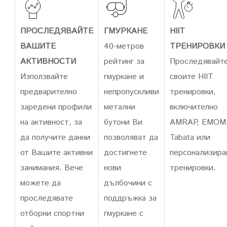
ПРОСЛЕДЯВАЙТЕ
ГМУРКАНЕ
HIIT
ВАШИТЕ
40-метров
ТРЕНИРОВКИ
АКТИВНОСТИ
рейтинг за
Проследявайт
Използвайте
гмуркане и
своите HIIT
предварително
непропускливи
тренировки,
заредени профили
метални
включително
на активност, за
бутони Ви
AMRAP, EMOM
да получите данни
позволяват да
Tabata или
от Вашите активни
достигнете
персонализира
занимания. Вече
нови
тренировки.
можете да
дълбочини с
проследявате
поддръжка за
отборни спортни
гмуркане с