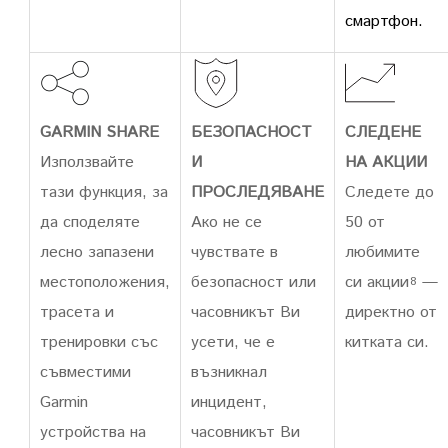
смартфон.
GARMIN SHARE
БЕЗОПАСНОСТ
СЛЕДЕНЕ
Използвайте
И
НА АКЦИИ
тази функция, за
ПРОСЛЕДЯВАНЕ
Следете до
да споделяте
Ако не се
50 от
лесно запазени
чувствате в
любимите
местоположения,
безопасност или
си акции
—
8
трасета и
часовникът Ви
директно от
тренировки със
усети, че е
китката си.
съвместими
възникнал
Garmin
инцидент,
устройства на
часовникът Ви