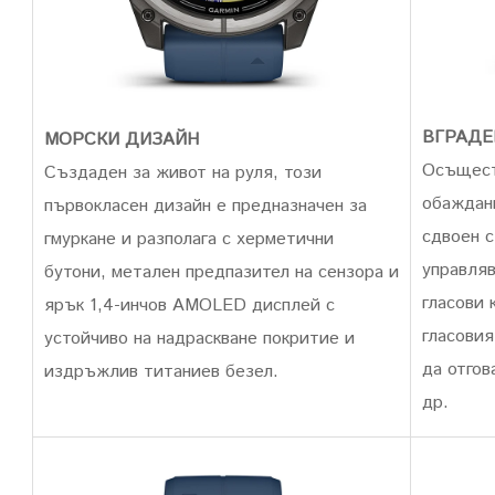
ВГРАДЕ
МОРСКИ ДИЗАЙН
Осъщест
Създаден за живот на руля, този
обаждани
първокласен дизайн е предназначен за
сдвоен 
гмуркане и разполага с херметични
управляв
бутони, метален предпазител на сензора и
гласови 
ярък 1,4-инчов AMOLED дисплей с
гласовия
устойчиво на надраскване покритие и
да отгов
издръжлив титаниев безел.
др.