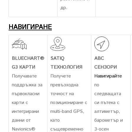
др.
НАВИГИРАНЕ
BLUECHART®
SATIQ
ABC
G3 КАРТИ
ТЕХНОЛОГИЯ
СЕНЗОРИ
Получавате
Получете
Навигирайте
поддръжка за
превъзходна
по
първокласни
точност на
следващата
карти с
позициониране с
си пътека с
интегрирани
multi-band GPS,
алтиметър,
данни от
като
барометър и
Navionics®
същевременно
3-осен