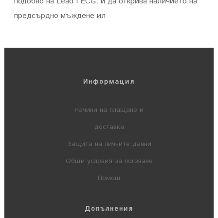
подобно на Lead I ECG, и да открива наличието на
предсърдно мъждене ил
Информация
Начини на плащане и
доставка
Защита на личните данни
Общи условия за ползване
Помощ
Допълнения