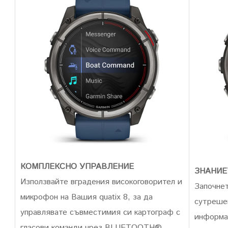
КОМПЛЕКСНО УПРАВЛЕНИЕ
ЗНАНИЕ
Използвайте вградения високоговорител и
Започнет
микрофон на Вашия quatix 8, за да
сутреше
управлявате съвместимия си картограф с
информац
гласови команди чрез BLUETOOTH®