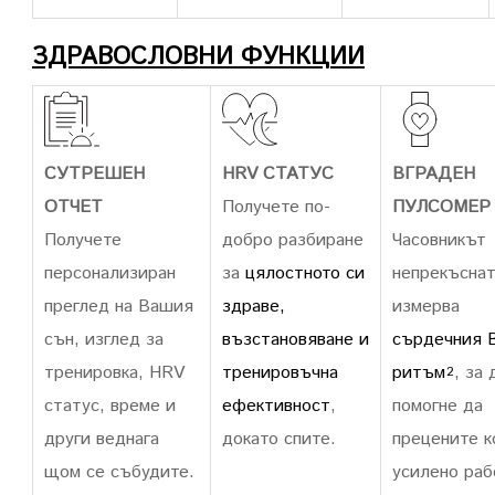
ЗДРАВОСЛОВНИ ФУНКЦИИ
СУТРЕШЕН
HRV СТАТУС
ВГРАДЕН
ОТЧЕТ
Получете по-
ПУЛСОМЕР
Получете
добро разбиране
Часовникът
персонализиран
за
цялостното си
непрекъсна
преглед на Вашия
здраве,
измерва
сън, изглед за
възстановяване и
сърдечния 
тренировка, HRV
тренировъчна
ритъм
, за 
2
статус, време и
ефективност
,
помогне да
други веднага
докато спите.
прецените к
щом се събудите.
усилено раб