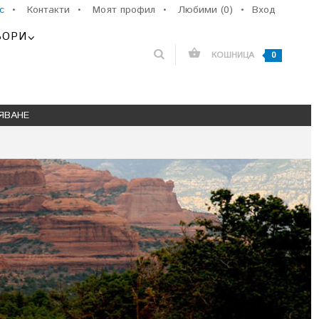
с
•
Контакти
•
Моят профил
•
Любими (0)
•
Вход
ЬОРИ
КОШНИЦА
0
ЯВАНЕ