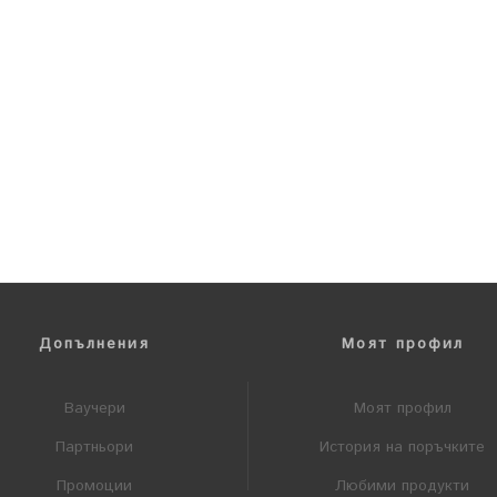
Допълнения
Моят профил
Ваучери
Моят профил
Партньори
История на поръчките
Промоции
Любими продукти