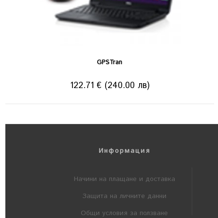
GPSTran
122.71 € (240.00 лв)
Информация
Начини на плащане и доставка
Защита на личните данни
Общи условия за ползване