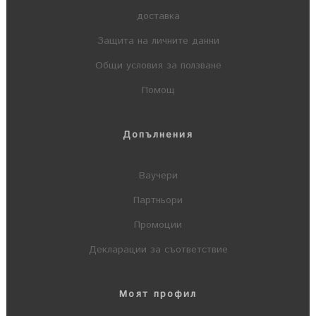
доставка
Защита на личните данни
Общи условия за ползване
Помощ
Допълнения
Ваучери
Партньори
Промоции
Декларации за съответствие
Моят профил