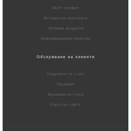
Моят профил
История на поръчките
Любими продукти
Информационен бюлетин
Обслужване на клиенти
Свържете се с нас
Гаранция
Връщане на стока
Карта на сайта