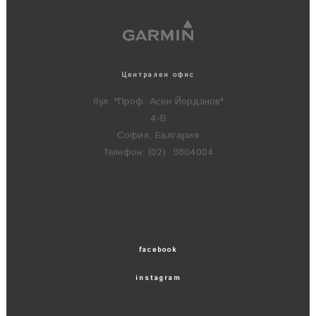
Централен офис
бул. "Проф. Асен Йорданов"
4-В
София, България
Телефон: (02) 9804004
facebook
instagram