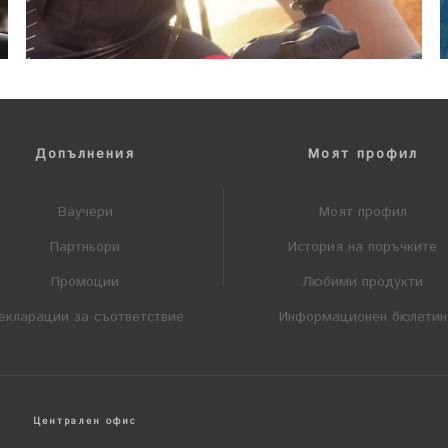
Допълнения
Моят профил
Ваучери
Моят профил
Партньори
История на поръчките
Промоции
Любими продукти
екларации за съответствие
Информационен бюлетин
Централен офис