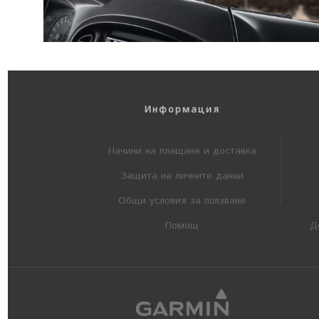
Информация
Начини на плащане и доставка
Защита на личните данни
Общи условия за ползване
Помощ
Д