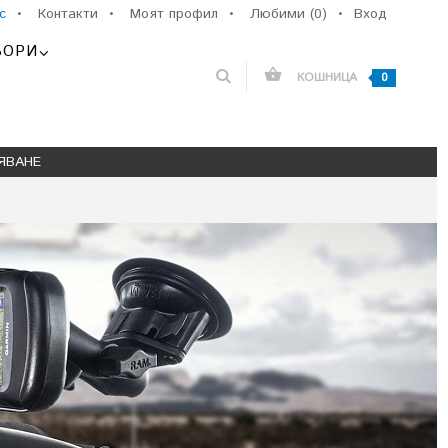
с
•
Контакти
•
Моят профил
•
Любими (0)
•
Вход
ЬОРИ
КОШНИЦА
0
ЯВАНЕ