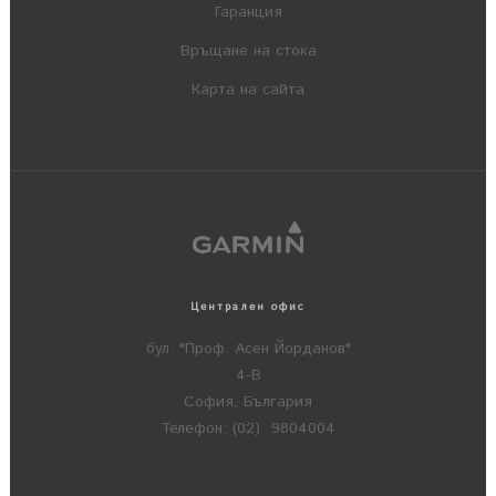
Гаранция
Връщане на стока
Карта на сайта
Централен офис
бул. "Проф. Асен Йорданов"
4-В
София, България
Телефон: (02) 9804004