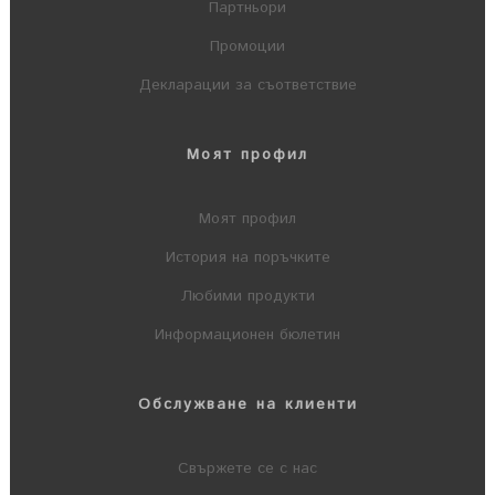
Партньори
Промоции
Декларации за съответствие
Моят профил
Моят профил
История на поръчките
Любими продукти
Информационен бюлетин
Обслужване на клиенти
Свържете се с нас