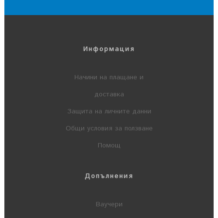
Информация
Начини на плащане и
доставка
Защита на личните данни
Общи условия за ползване
Помощ
Допълнения
Ваучери