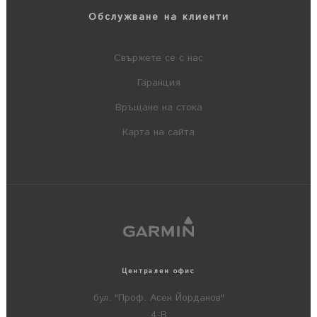
Обслужване на клиенти
Свържете се с нас
Гаранция
Връщане на стока
Карта на сайта
Централен офис
бул. "Проф. Асен Йорданов"
4-В