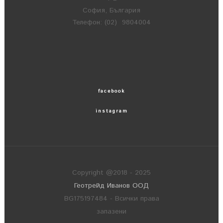
София, България
Телефон: (02) 9804004
facebook
instagram
Copyright @2018 - 2025
Геотрейд Иванов ООД
BG175197484 - Всички права
запазени