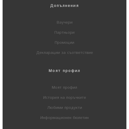
Допълнения
Ваучери
Партньори
Промоции
Декларации за съответствие
Моят профил
Моят профил
История на поръчките
Любими продукти
Информационен бюлетин