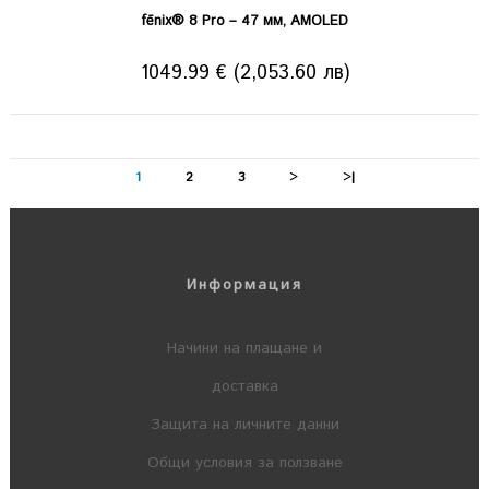
fēnix® 8 Pro – 47 мм, AMOLED
1049.99 € (2,053.60 лв)
1
2
3
>
>|
Информация
Начини на плащане и
доставка
Защита на личните данни
Общи условия за ползване