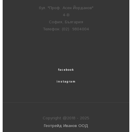
бул. "Проф. Асен Йорданов"
4-В
София, България
Телефон: (02) 9804004
facebook
instagram
Copyright @2018 - 2025
Геотрейд Иванов ООД