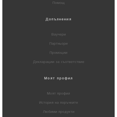
Помощ
Допълнения
Ваучери
Партньори
Промоции
Декларации за съответствие
Моят профил
Моят профил
История на поръчките
Любими продукти