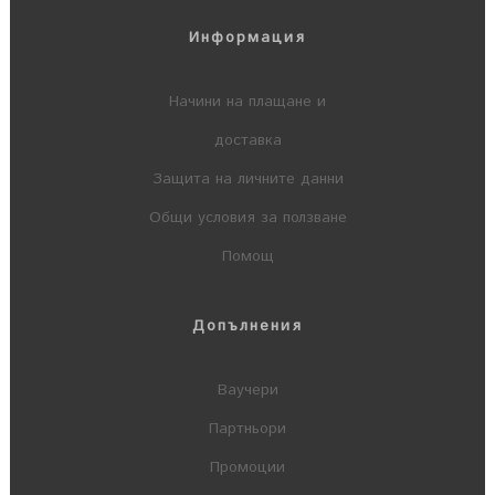
Информация
Начини на плащане и
доставка
Защита на личните данни
Общи условия за ползване
Помощ
Допълнения
Ваучери
Партньори
Промоции