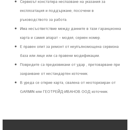
Сервизът констатира неспазване на указания за
експлоатация и поддържане, посочени в
ръководството за работа.
Има несъответствие между данните в тази гаранционна
карта и самия апарат – модел, сериен номер.
Е правен опит за ремонт от неупълномощена сервизна
база или лице или са правени модификации.
Повредите са предизвикани от удар , претоварване при
захранване от нестандартен източник.
В уреда се открие карта, свалена от неоторизиран от
GARMIN или ГЕОТРЕЙД-ИВАНОВ ООД източник.