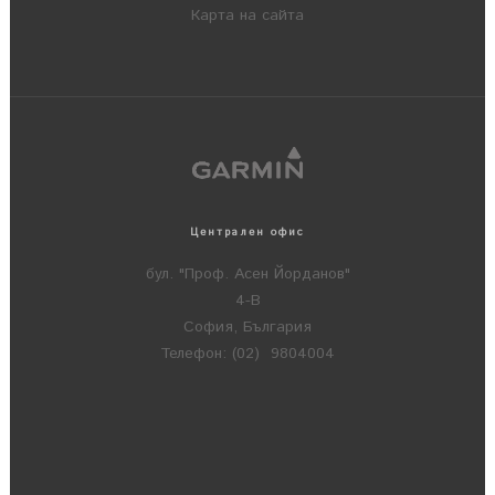
Карта на сайта
Централен офис
бул. "Проф. Асен Йорданов"
4-В
София, България
Телефон: (02) 9804004