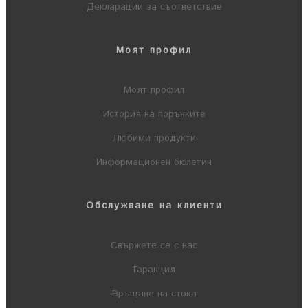
Декларации за съответствие
Моят профил
Моят профил
История на поръчките
Любими продукти
Информационен бюлетин
Обслужване на клиенти
Свържете се с нас
Гаранция
Връщане на стока