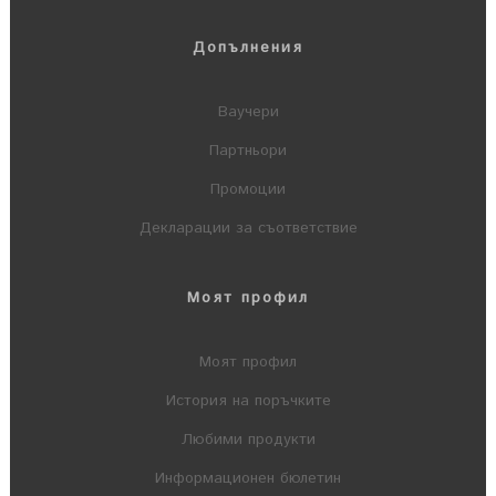
Допълнения
Ваучери
Партньори
Промоции
Декларации за съответствие
Моят профил
Моят профил
История на поръчките
Любими продукти
Информационен бюлетин