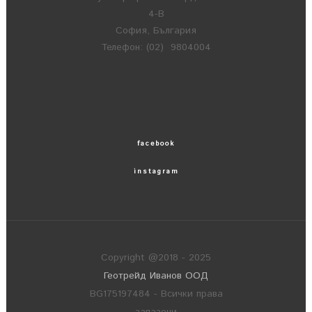
4-В
София, България
Телефон: (02) 9804004
facebook
instagram
Copyright @2018 - 2025
Геотрейд Иванов ООД
BG175197484 - Всички права