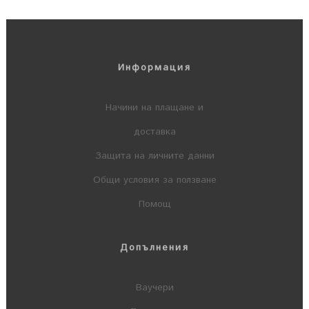
Информация
Начини на плащане и
доставка
Защита на личните данни
Общи условия за ползване
Помощ
Допълнения
Ваучери