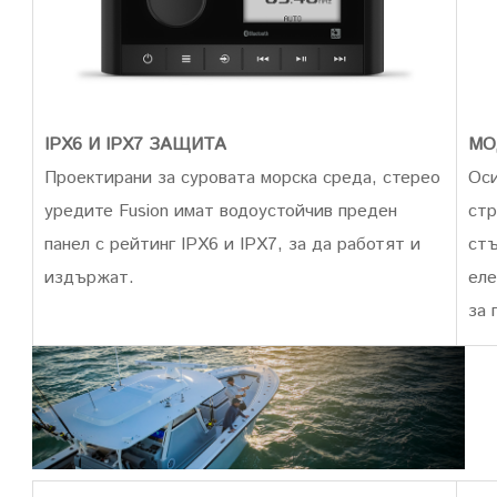
МО
IPX6 И IPX7 ЗАЩИТА
Оси
Проектирани за суровата морска среда, стерео
стр
уредите Fusion имат водоустойчив преден
стъ
панел с рейтинг IPX6 и IPX7, за да работят и
еле
издържат.
за 