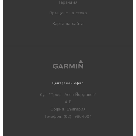
Гаранция
Връщане на стока
Карта на сайта
Централен офис
бул. "Проф. Асен Йорданов"
4-В
София, България
Телефон: (02) 9804004