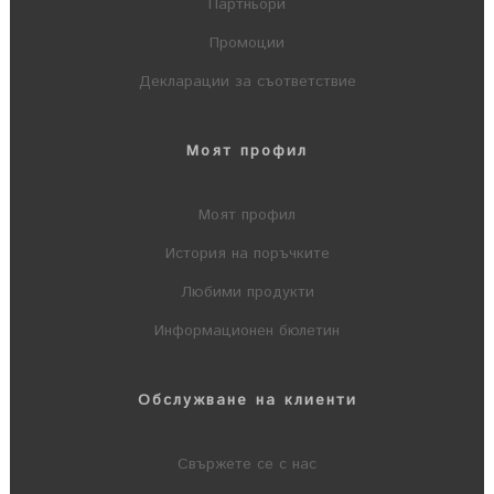
Партньори
Промоции
Декларации за съответствие
Моят профил
Моят профил
История на поръчките
Любими продукти
Информационен бюлетин
Обслужване на клиенти
Свържете се с нас