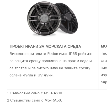
МО
ПРОЕКТИРАНИ ЗА МОРСКАТА СРЕДА
Тес
Високоговорителите Fusion имат IP65 рейтинг
ста
за защита срещу проникване на прах и вода и
вис
са тествани за високо ниво на защита срещу
изр
солена мъгла и UV лъчи.
здр
1 Съвместим само с MS-RA210.
2 Съвместим само с MS-RA60.