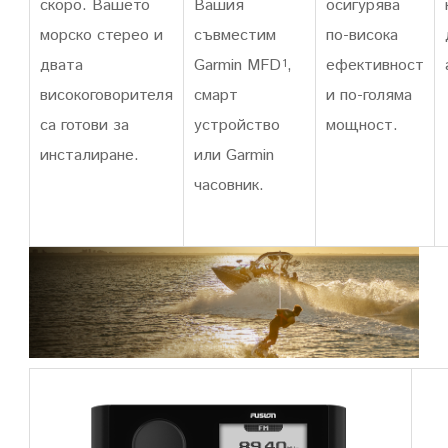
скоро. Вашето
Вашия
осигурява
морско стерео и
съвместим
по-висока
двата
Garmin MFD
,
ефективност
1
високоговорителя
смарт
и по-голяма
са готови за
устройство
мощност.
инсталиране.
или Garmin
часовник.