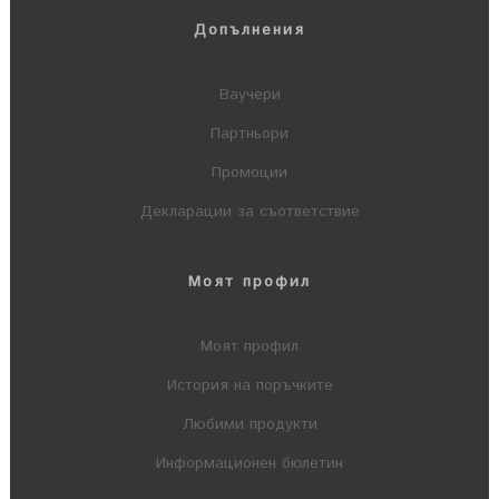
Допълнения
Ваучери
Партньори
Промоции
Декларации за съответствие
Моят профил
Моят профил
История на поръчките
Любими продукти
Информационен бюлетин