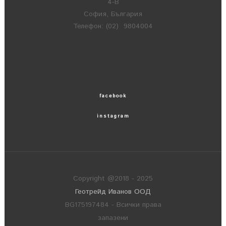
4-В
София, България
Телефон: (02) 9804004
facebook
instagram
Copyright @2018 - 2025
Геотрейд Иванов ООД
BG175197484 - Всички права
запазени