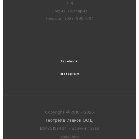
4-В
София, България
Телефон: (02) 9804004
facebook
instagram
Copyright @2018 - 2025
Геотрейд Иванов ООД
BG175197484 - Всички права
запазени