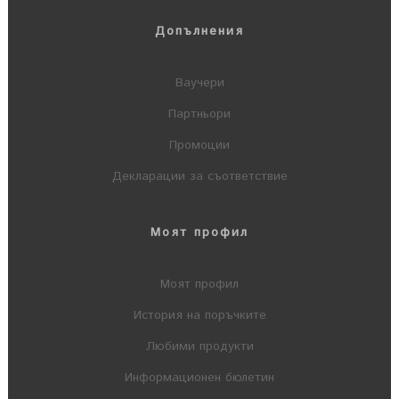
Допълнения
Ваучери
Партньори
Промоции
Декларации за съответствие
Моят профил
Моят профил
История на поръчките
Любими продукти
Информационен бюлетин