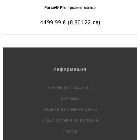
Force® Pro тролинг мотор
4499.99 € (8,801.22 лв)
Информация
Начини на плащане и
доставка
Защита на личните данни
Общи условия за ползване
Помощ