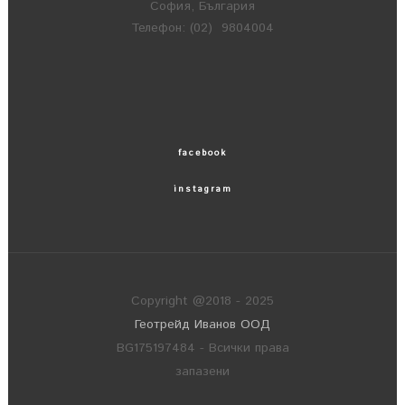
София, България
Телефон: (02) 9804004
facebook
instagram
Copyright @2018 - 2025
Геотрейд Иванов ООД
BG175197484 - Всички права
запазени