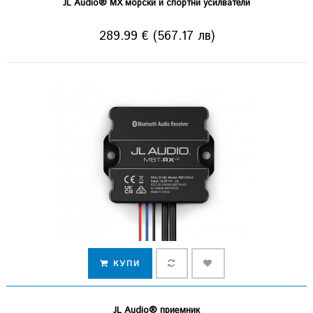
JL Audio® MX морски и спортни усилватели
289.99 € (567.17 лв)
КУПИ
JL Audio® приемник