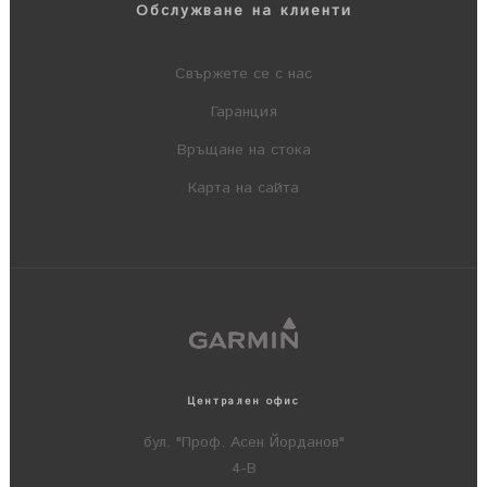
Обслужване на клиенти
Свържете се с нас
Гаранция
Връщане на стока
Карта на сайта
Централен офис
бул. "Проф. Асен Йорданов"
4-В