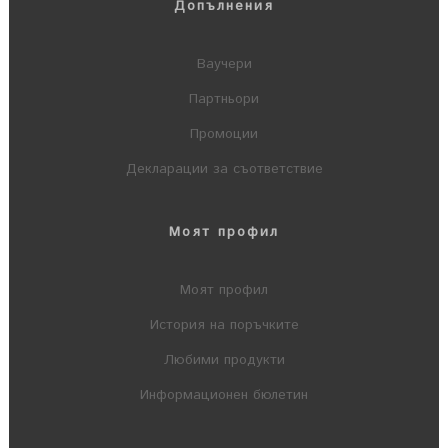
Допълнения
Ваучери
Партньори
Промоции
Декларации за съответствие
Моят профил
Моят профил
История на поръчките
Любими продукти
Информационен бюлетин