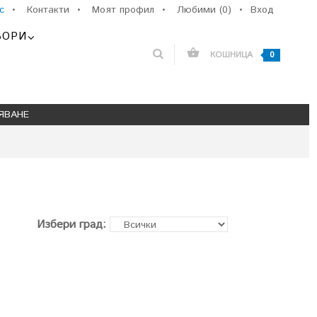
с
•
Контакти
•
Моят профил
•
Любими (0)
•
Вход
ЬОРИ
КОШНИЦА
0
ЯВАНЕ
Избери град: