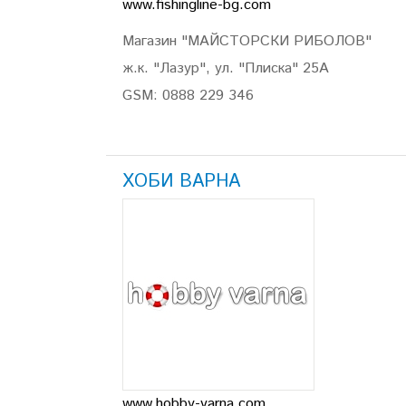
www.fishingline-bg.com
Магазин "МАЙСТОРСКИ РИБОЛОВ"
ж.к. "Лазур", ул. "Плиска" 25А
GSM: 0888 229 346
ХОБИ ВАРНА
www.hobby-varna.com