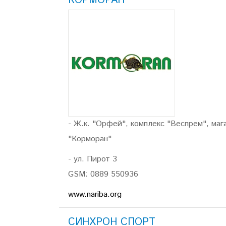
КОРМОРАН
- Ж.к. "Орфей", комплекс "Веспрем", маг
"Корморан"
- ул. Пирот 3
GSM: 0889 550936
www.nariba.org
СИНХРОН СПОРТ