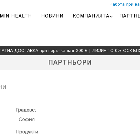
Работа при на
MIN HEALTH
НОВИНИ
КОМПАНИЯТА
ПАРТН
ЛАТНА ДОСТАВКА при поръчка над 200 € | ЛИЗИНГ С 0% ОСКЪП
ПАРТНЬОРИ
ни
Градове:
София
Продукти: