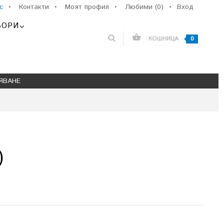
с
•
Контакти
•
Моят профил
•
Любими (0)
•
Вход
ЬОРИ
КОШНИЦА
0
ЯВАНЕ
)