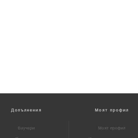
Допълнения
Моят профил
Ваучери
Моят профил