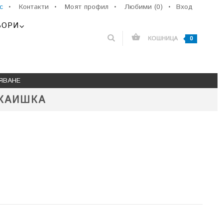
с
•
Контакти
•
Моят профил
•
Любими (0)
•
Вход
ЬОРИ
КОШНИЦА
0
ЯВАНЕ
 КАИШКА