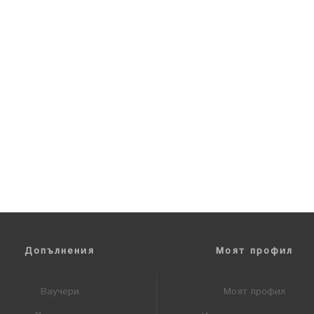
Допълнения
Моят профил
Ваучери
Моят профил