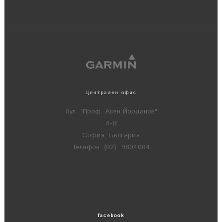
Централен офис
бул. "Проф. Асен Йорданов"
4-В
София, България
Телефон: (02) 9804004
facebook