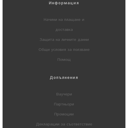
Информация
Начини на плащане и
доставка
Защита на личните данни
Общи условия за ползване
Помощ
Допълнения
Ваучери
Партньори
Промоции
Декларации за съответствие