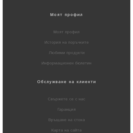
Моят профил
Моят профил
История на поръчките
Любими продукти
Информационен бюлетин
Обслужване на клиенти
Свържете се с нас
Гаранция
Връщане на стока
Карта на сайта