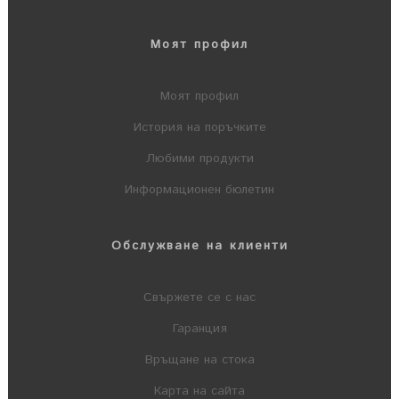
Моят профил
Моят профил
История на поръчките
Любими продукти
Информационен бюлетин
Обслужване на клиенти
Свържете се с нас
Гаранция
Връщане на стока
Карта на сайта