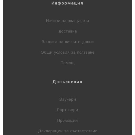
Информация
Начини на плащане и
доставка
Защита на личните данни
Общи условия за ползване
Помощ
Допълнения
Ваучери
Партньори
Промоции
Декларации за съответствие