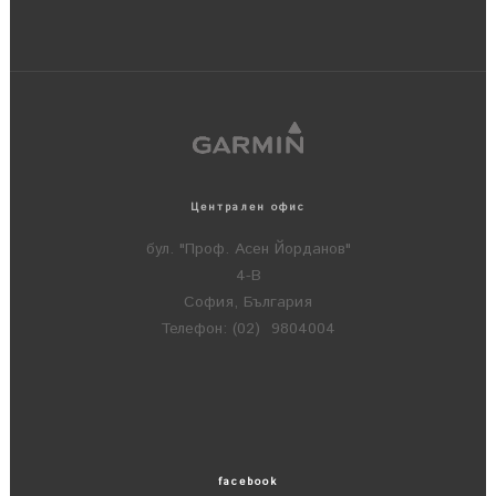
Централен офис
бул. "Проф. Асен Йорданов"
4-В
София, България
Телефон: (02) 9804004
facebook