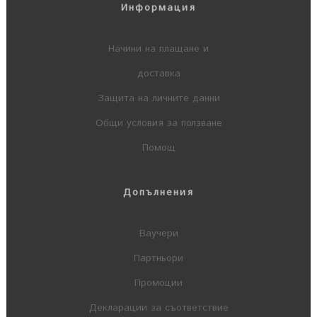
Информация
Начини на плащане и
доставка
Защита на личните данни
Общи условия за ползване
Помощ
Допълнения
Ваучери
Партньори
Промоции
Декларации за съответствие