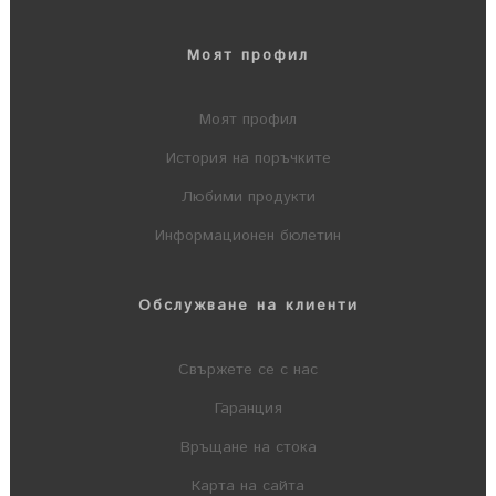
Моят профил
Моят профил
История на поръчките
Любими продукти
Информационен бюлетин
Обслужване на клиенти
Свържете се с нас
Гаранция
Връщане на стока
Карта на сайта