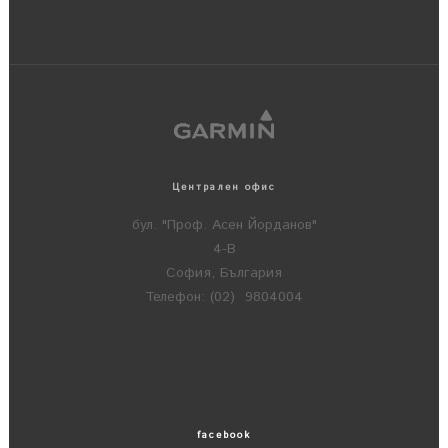
Централен офис
бул. "Проф. Асен Йорданов"
4-В
София, България
Телефон: (02) 9804004
facebook