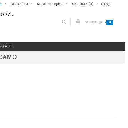
с
•
Контакти
•
Моят профил
•
Любими (0)
•
Вход
ЬОРИ
КОШНИЦА
0
ЯВАНЕ
 CAMO