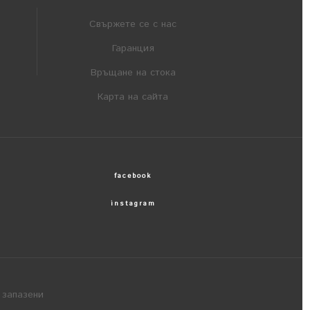
Свържете се с нас
Гаранция
Връщане на стока
Карта на сайта
facebook
instagram
 запазени