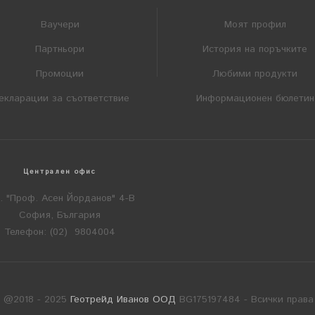
Ваучери
Моят профил
Партньори
История на поръчките
Промоции
Любими продукти
екларации за съответствие
Информационен бюлетин
Централен офис
л. "Проф. Асен Йорданов" 4-В
София, България
Телефон: (02) 9804004
t @2018 - 2025
Геотрейд Иванов ООД
BG175197484 - Всички права