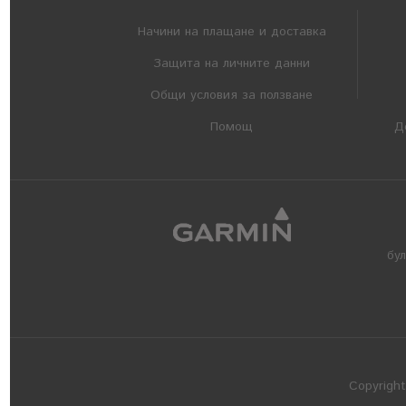
Начини на плащане и доставка
Защита на личните данни
Общи условия за ползване
Помощ
Д
бу
Copyrigh