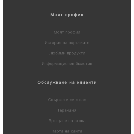
Моят профил
Моят профил
История на поръчките
Любими продукти
Информационен бюлетин
Обслужване на клиенти
Свържете се с нас
Гаранция
Връщане на стока
Карта на сайта