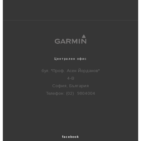
Централен офис
бул. "Проф. Асен Йорданов"
4-В
София, България
Телефон: (02) 9804004
facebook