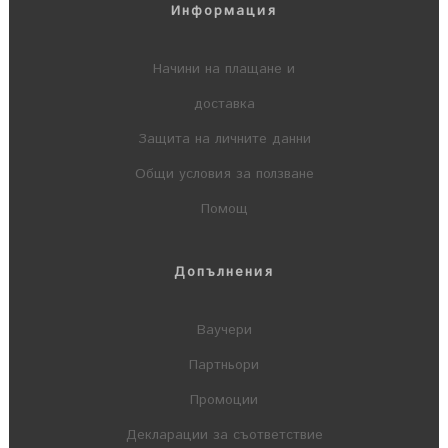
Информация
Начини на плащане и
доставка
Защита на личните данни
Общи условия за ползване
Помощ
Допълнения
Ваучери
Партньори
Промоции
Декларации за съответствие