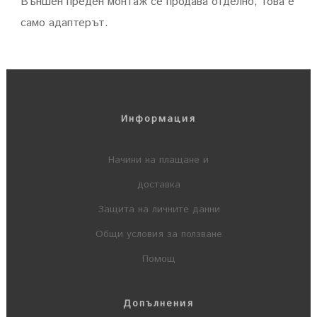
Външен преден монтаж се продава отделно, това е
само адаптерът.
Информация
Начини на плащане и
доставка
Защита на личните данни
Общи условия за ползване
Помощ
Допълнения