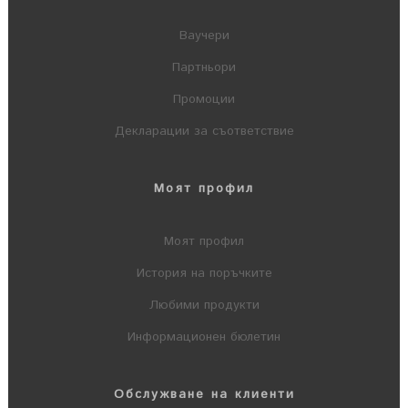
Ваучери
Партньори
Промоции
Декларации за съответствие
Моят профил
Моят профил
История на поръчките
Любими продукти
Информационен бюлетин
Обслужване на клиенти