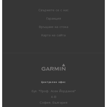
Свържете се с нас
Гаранция
Връщане на стока
Карта на сайта
Централен офис
бул. "Проф. Асен Йорданов"
4-В
София, България