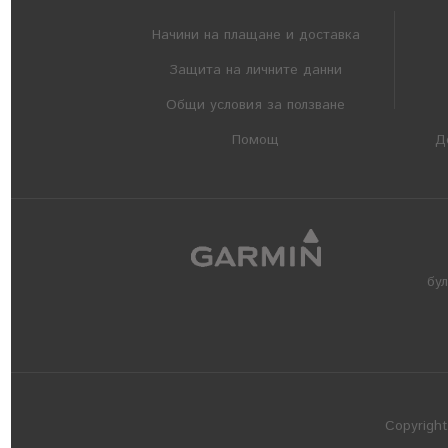
Начини на плащане и доставка
Защита на личните данни
Общи условия за ползване
Помощ
Д
бу
Copyrigh