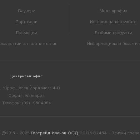
Ваучери
Моят профил
Партньори
История на поръчките
Промоции
Любими продукти
екларации за съответствие
Информационен бюлетин
Централен офис
л. "Проф. Асен Йорданов" 4-В
София, България
Телефон: (02) 9804004
t @2018 - 2025
Геотрейд Иванов ООД
BG175197484 - Всички права