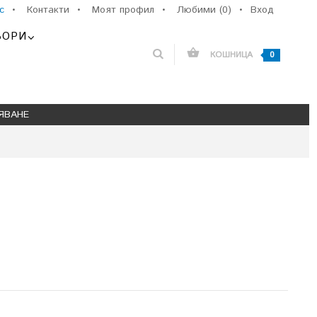
с
•
Контакти
•
Моят профил
•
Любими (0)
•
Вход
ЬОРИ
КОШНИЦА
0
ЯВАНЕ