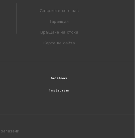
Свържете се с нас
Гаранция
Връщане на стока
Карта на сайта
facebook
instagram
 запазени