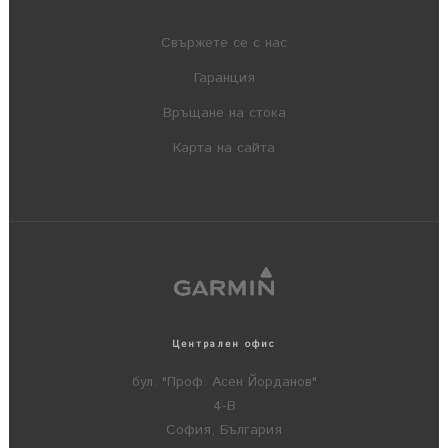
Свържете се с нас
Гаранция
Връщане на стока
Карта на сайта
Централен офис
бул. "Проф. Асен Йорданов"
4-В
София, България