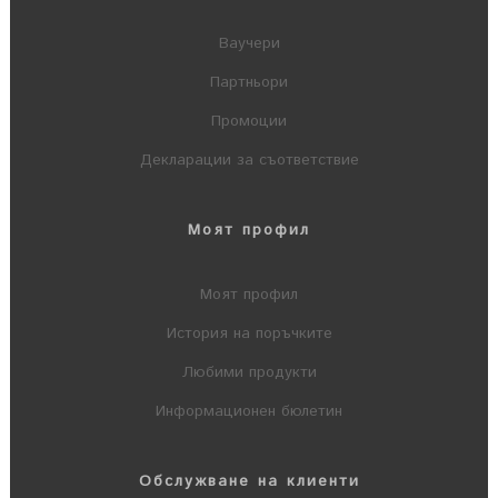
Ваучери
Партньори
Промоции
Декларации за съответствие
Моят профил
Моят профил
История на поръчките
Любими продукти
Информационен бюлетин
Обслужване на клиенти