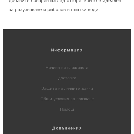
добавите сонарен изглед отгоре, който е идеален
за разузнаване и риболов в плитки води.
Информация
Начини на плащане и
доставка
Защита на личните данни
Общи условия за ползване
Помощ
Допълнения