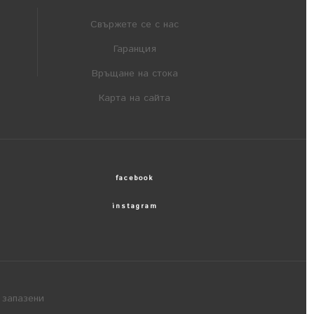
Свържете се с нас
Гаранция
Връщане на стока
Карта на сайта
facebook
instagram
 запазени