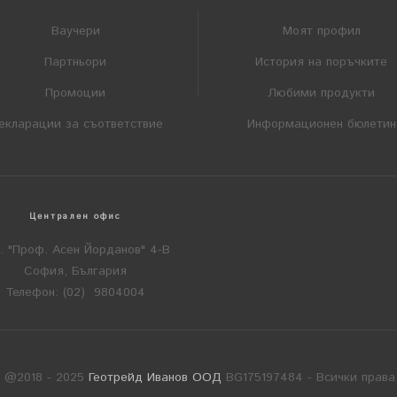
Ваучери
Моят профил
Партньори
История на поръчките
Промоции
Любими продукти
екларации за съответствие
Информационен бюлетин
Централен офис
л. "Проф. Асен Йорданов" 4-В
София, България
Телефон: (02) 9804004
t @2018 - 2025
Геотрейд Иванов ООД
BG175197484 - Всички права