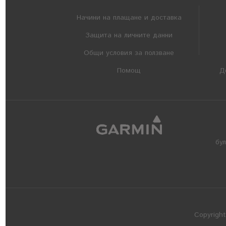
Начини на плащане и доставка
Защита на личните данни
Общи условия за ползване
Помощ
Д
бу
Copyrigh