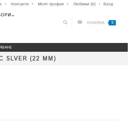
с
•
Контакти
•
Моят профил
•
Любими (0)
•
Вход
ЬОРИ
КОШНИЦА
0
ЯВАНЕ
 SLVER (22 ММ)