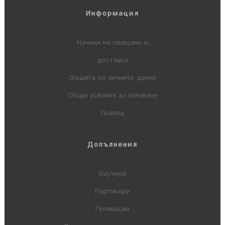
Информация
Начини на плащане и
доставка
Защита на личните данни
Общи условия за ползване
Помощ
Допълнения
Ваучери
Партньори
Промоции