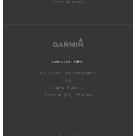
Карта на сайта
Централен офис
бул. "Проф. Асен Йорданов"
4-В
София, България
Телефон: (02) 9804004