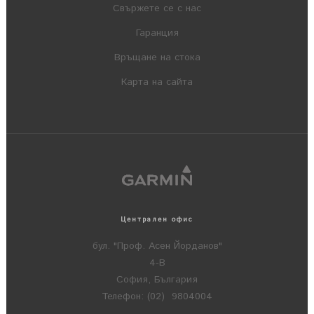
Свържете се с нас
Гаранция
Връщане на стока
Карта на сайта
Централен офис
бул. "Проф. Асен Йорданов"
4-В
София, България
Телефон: (02) 9804004