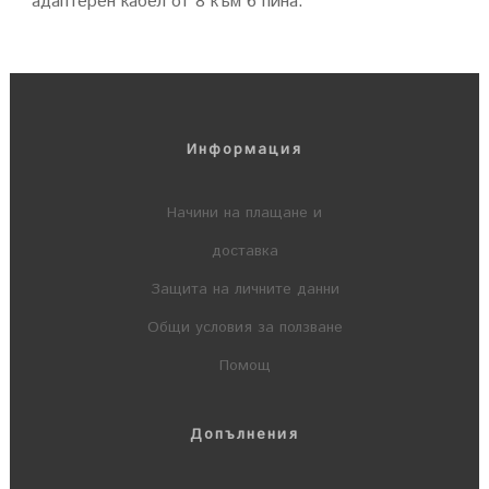
адаптерен кабел от 8 към 6 пина.
Информация
Начини на плащане и
доставка
Защита на личните данни
Общи условия за ползване
Помощ
Допълнения