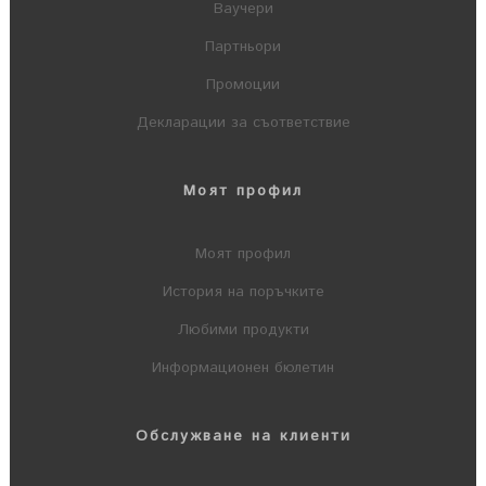
Ваучери
Партньори
Промоции
Декларации за съответствие
Моят профил
Моят профил
История на поръчките
Любими продукти
Информационен бюлетин
Обслужване на клиенти