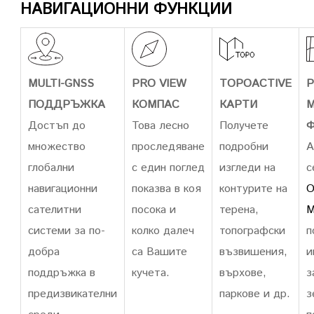
НАВИГАЦИОННИ ФУНКЦИИ
MULTI-GNSS
PRO VIEW
TOPOACTIVE
P
ПОДДРЪЖКА
КОМПАС
КАРТИ
Достъп до
Това лесно
Получете
множество
проследяване
подробни
А
глобални
с един поглед
изгледи на
с
навигационни
показва в коя
контурите на
O
сателитни
посока и
терена,
M
системи за по-
колко далеч
топографски
п
добра
са Вашите
възвишения,
и
поддръжка в
кучета.
върхове,
з
предизвикателни
паркове и др.
з