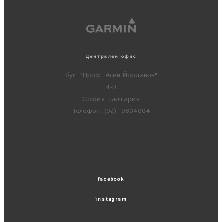
Централен офис
бул. "Проф. Асен Йорданов"
4-В
София, България
Телефон: (02) 9804004
facebook
instagram