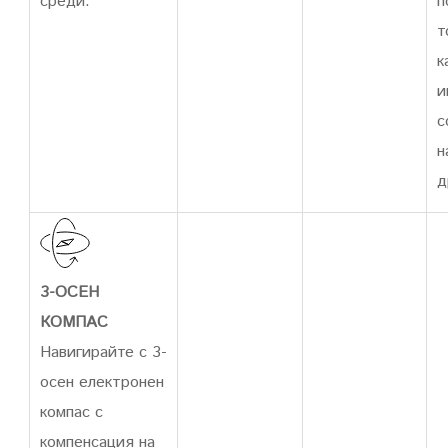
среди.
п
т
к
и
с
н
д
3-ОСЕН
КОМПАС
Навигирайте с 3-
осен електронен
компас с
компенсация на