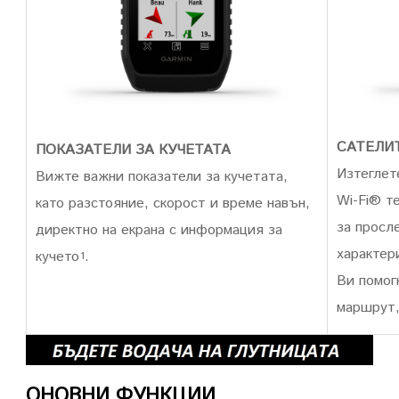
САТЕЛИ
ПОКАЗАТЕЛИ ЗА КУЧЕТАТА
Изтеглет
Вижте важни показатели за кучетата,
Wi-Fi® т
като разстояние, скорост и време навън,
за просл
директно на екрана с информация за
характер
кучето
.
1
Ви помог
маршрут,
ОНОВНИ ФУНКЦИИ