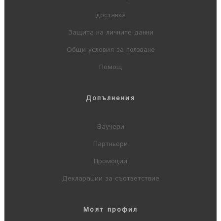
доставка
Защита на личните данни
Общи условия за ползване
Помощ
Допълнения
Ваучери
Партньори
Промоции
Декларации за съответствие
Моят профил