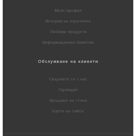
Моят профил
История на поръчките
Любими продукти
Информационен бюлетин
Обслужване на клиенти
Свържете се с нас
Гаранция
Връщане на стока
Карта на сайта