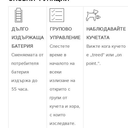
ДЪЛГО
ГРУПОВО
НАБЛЮДАВАЙТЕ
ИЗДЪРЖАЩА
УПРАВЛЕНИЕ
КУЧЕТАТА
БАТЕРИЯ
Спестете
Вижте кога кучето
Сменяемата от
време в
е „treed“ или „on
потребителя
началото на
point.“.
батерия
всеки
издържа до
излизане на
55 часа.
открито с
групи от
кучета и хора,
с които
изследвате.