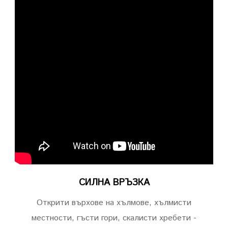
СИЛНА ВРЪЗКА
Открити върхове на хълмове, хълмисти
местности, гъсти гори, скалисти хребети -