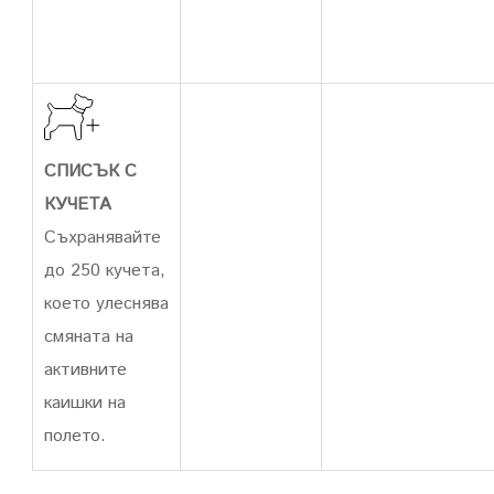
СПИСЪК С
КУЧЕТА
Съхранявайте
до 250 кучета,
което улеснява
смяната на
активните
каишки на
полето.