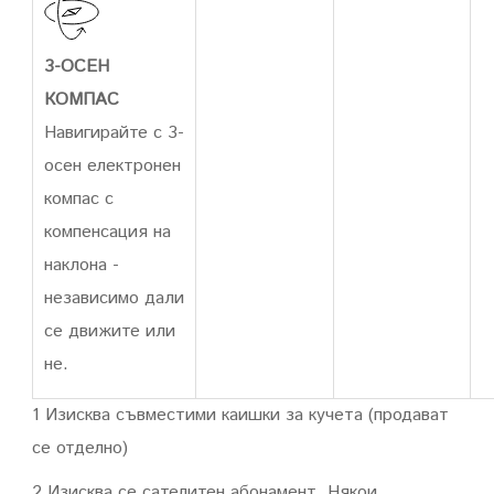
3-ОСЕН
КОМПАС
Навигирайте с 3-
осен електронен
компас с
компенсация на
наклона -
независимо дали
се движите или
не.
1 Изисква съвместими каишки за кучета (продават
се отделно)
2 Изисква се сателитен абонамент. Някои