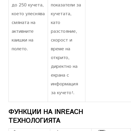
до 250 кучета,
показатели за
което улеснява
кучетата,
смяната на
като
активните
разстояние,
каишки на
скорост и
полето.
време на
открито,
директно на
екрана с
информация
за кучето
.
1
ФУНКЦИИ НА INREACH
ТЕХНОЛОГИЯТА