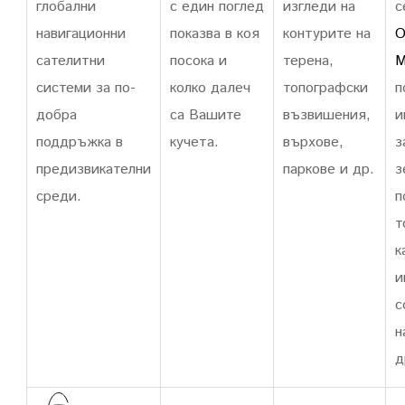
глобални
с един поглед
изгледи на
с
навигационни
показва в коя
контурите на
O
сателитни
посока и
терена,
M
системи за по-
колко далеч
топографски
п
добра
са Вашите
възвишения,
и
поддръжка в
кучета.
върхове,
з
предизвикателни
паркове и др.
з
среди.
п
т
к
и
с
н
д