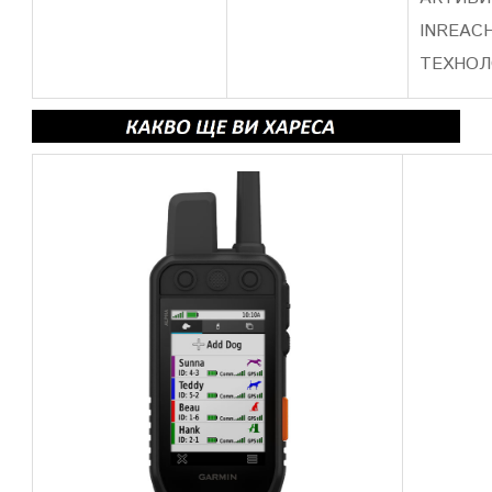
INREAC
ТЕХНОЛ