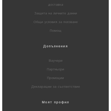
доставка
Защита на личните данни
Общи условия за ползване
Помощ
Допълнения
Ваучери
Партньори
Промоции
Декларации за съответствие
Моят профил