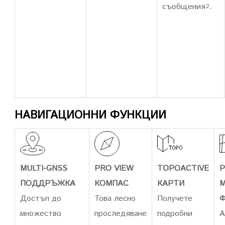
съобщения
.
2
НАВИГАЦИОННИ ФУНКЦИИ
MULTI-GNSS
PRO VIEW
TOPOACTIVE
P
ПОДДРЪЖКА
КОМПАС
КАРТИ
Достъп до
Това лесно
Получете
множество
проследяване
подробни
А