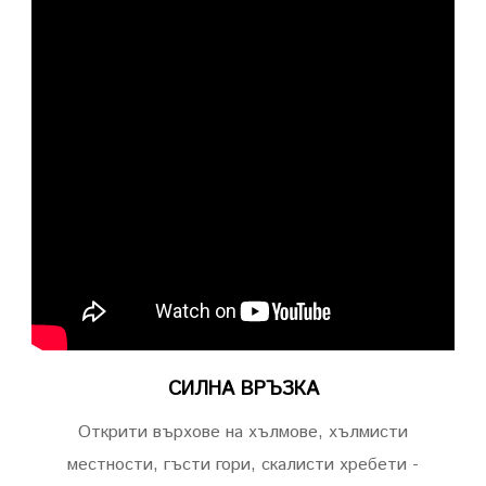
СИЛНА ВРЪЗКА
Открити върхове на хълмове, хълмисти
местности, гъсти гори, скалисти хребети -