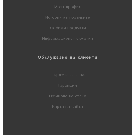
Моят профил
История на поръчките
Любими продукти
Информационен бюлетин
Обслужване на клиенти
Свържете се с нас
Гаранция
Връщане на стока
Карта на сайта