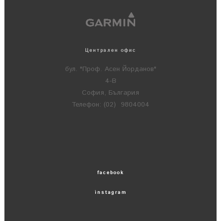
Централен офис
бул. "Проф. Асен Йорданов"
4-В
София, България
Телефон: (02) 9804004
facebook
instagram