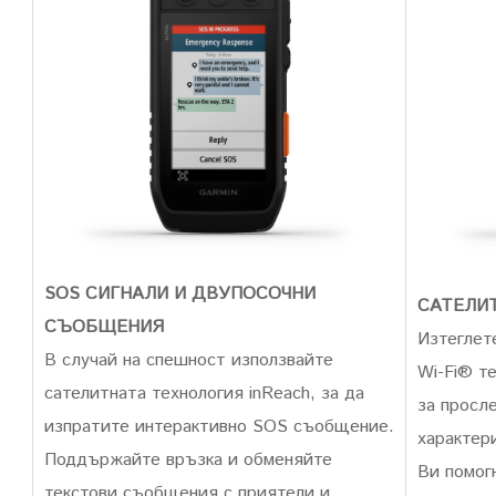
SOS СИГНАЛИ И ДВУПОСОЧНИ
САТЕЛИ
СЪОБЩЕНИЯ
Изтеглет
В случай на спешност използвайте
Wi-Fi® т
сателитната технология inReach, за да
за просл
изпратите интерактивно SOS съобщение.
характери
Поддържайте връзка и обменяйте
Ви помог
текстови съобщения с приятели и