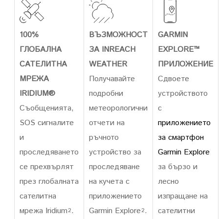
100%
ВЪЗМОЖНОСТ
GARMIN
ГЛОБАЛНА
ЗА INREACH
EXPLORE™
САТЕЛИТНА
WEATHER
ПРИЛОЖЕНИЕ
МРЕЖА
Получавайте
Сдвоете
IRIDIUM®
подробни
устройството
Съобщенията,
метеорологични
с
SOS сигналите
отчети на
приложението
и
ръчното
за смартфон
проследяването
устройство за
Garmin Explore
се прехвърлят
проследяване
за бързо и
през глобалната
на кучета с
лесно
сателитна
приложението
изпращане на
мрежа Iridium
.
Garmin Explore
.
сателитни
2
2