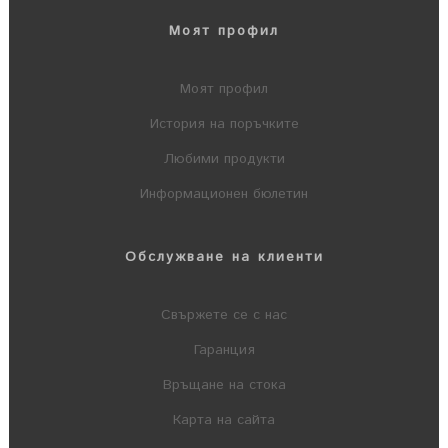
Моят профил
Моят профил
История на поръчките
Любими продукти
Информационен бюлетин
Обслужване на клиенти
Свържете се с нас
Гаранция
Връщане на стока
Карта на сайта