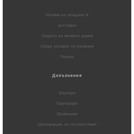
Начини на плащане и
доставка
Защита на личните данни
Общи условия за ползване
Помощ
Допълнения
Ваучери
Партньори
Промоции
Декларации за съответствие