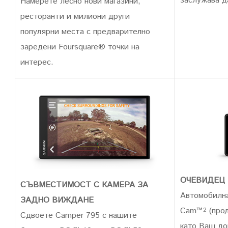
заслужава д
Намерете лесно нови магазини,
ресторанти и милиони други
популярни места с предварително
заредени Foursquare® точки на
интерес.
ОЧЕВИДЕЦ 
СЪВМЕСТИМОСТ С КАМЕРА ЗА
Автомобилна
ЗАДНО ВИЖДАНЕ
Cam™
(прод
2
Сдвоете Camper 795 с нашите
като Ваш до