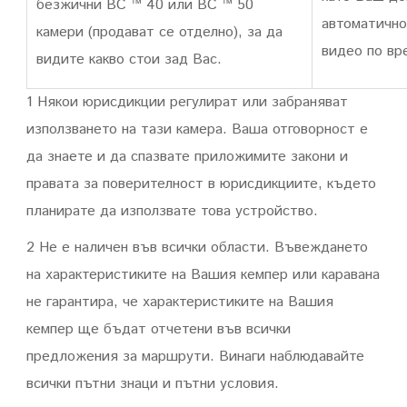
безжични BC ™ 40 или
BC ™ 50
автоматично
камери
(продават се отделно), за да
видео по вр
видите какво стои зад Вас.
1 Някои юрисдикции регулират или забраняват
използването на тази камера. Ваша отговорност е
да знаете и да спазвате приложимите закони и
правата за поверителност в юрисдикциите, където
планирате да използвате това устройство.
2 Не е наличен във всички области.
Въвеждането
на характеристиките на Вашия кемпер или каравана
не гарантира, че характеристиките на Вашия
кемпер ще бъдат отчетени във всички
предложения за маршрути.
Винаги наблюдавайте
всички пътни знаци и пътни условия.