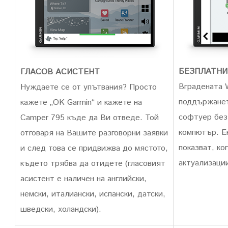
БЕЗПЛАТНИ
ГЛАСОВ АСИСТЕНТ
Вградената W
Нуждаете се от упътвания?
Просто
поддържанет
кажете „OK Garmin“ и кажете на
софтуер без
Camper 795 къде да Ви отведе.
Той
компютър.
Е
отговаря на Вашите разговорни заявки
показват, ко
и след това се придвижва до мястото,
актуализаци
където трябва да отидете
(гласовият
асистент е наличен на английски,
немски, италиански, испански, датски,
шведски, холандски).