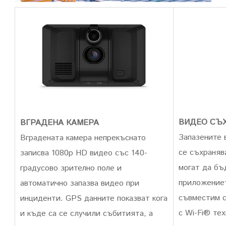
ВИДЕО СЪ
ВГРАДЕНА КАМЕРА
Запазените 
Вградената камера непрекъснато
се съхранява
записва 1080p HD видео със 140-
могат да бъ
градусово зрително поле и
приложениет
автоматично запазва видео при
съвместим с
инциденти. GPS данните показват кога
с Wi-Fi® те
и къде са се случили събитията, а