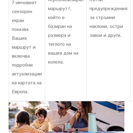
7-инчовият
маршрут
,
предупреждения
2
сензорен
който е
за стръмни
екран
базиран на
наклони, остри
показва
размера и
завои и други.
Вашия
теглото на
маршрут и
вашия дом на
включва
колела.
подробни
актуализации
на картата на
Европа.