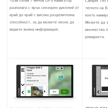
Този голям 7-инчов GPS навигатор
Camper 795 
разполага с ярък сензорен дисплей от
теглото на 
край до край с висока разделителна
което намир
способност, за да можете лесно да
Можете да з
видите важна информация.
множество п
ремаркета.