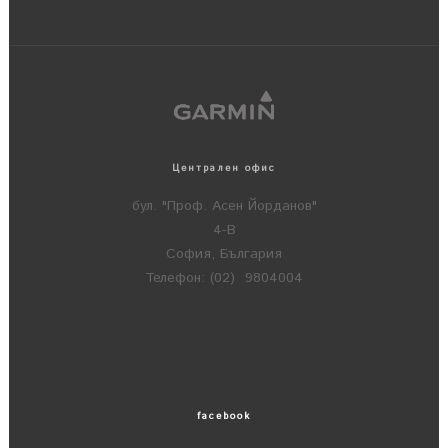
Централен офис
бул. "Проф. Асен Йорданов"
4-В
София, България
Телефон: (02) 9804004
facebook