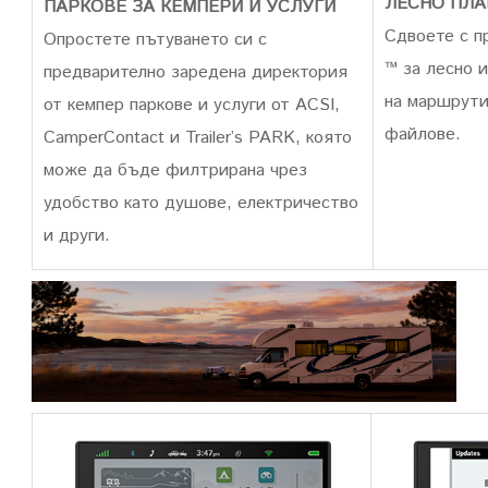
ЛЕСНО ПЛА
ПАРКОВЕ ЗА КЕМПЕРИ И УСЛУГИ
Сдвоете с п
Опростете пътуването си с
™ за лесно 
предварително заредена директория
на маршрути
от кемпер паркове и услуги от ACSI,
файлове
.
CamperContact и Trailer’s PARK, която
може да бъде филтрирана чрез
удобство като душове, електричество
и други.