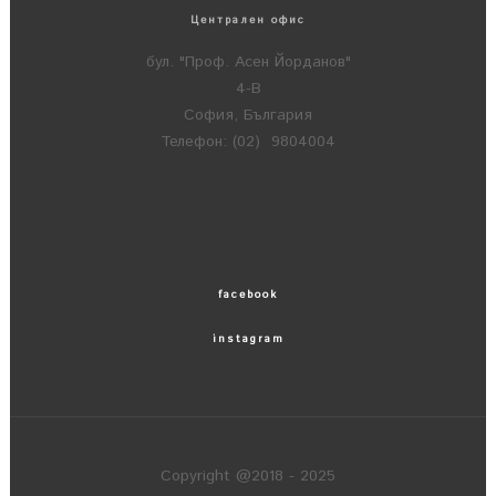
Централен офис
бул. "Проф. Асен Йорданов"
4-В
София, България
Телефон: (02) 9804004
facebook
instagram
Copyright @2018 - 2025