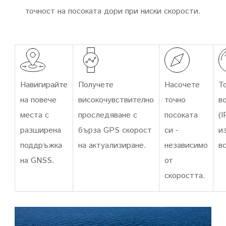
точност на посоката дори при ниски скорости.
Навигирайте
Получете
Насочете
Т
на повече
високочувствително
точно
в
места с
проследяване с
посоката
(I
разширена
бърза GPS скорост
си -
и
поддръжка
на актуализиране.
независимо
в
на GNSS.
от
скоростта.