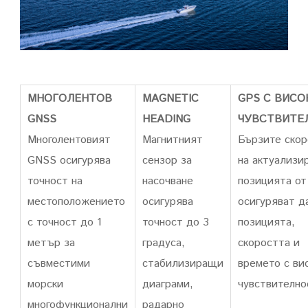
МНОГОЛЕНТОВ
MAGNETIC
GPS С ВИСО
GNSS
HEADING
ЧУВСТВИТЕ
Многолентовият
Магнитният
Бързите скор
GNSS осигурява
сензор за
на актуализи
точност на
насочване
позицията от
местоположението
осигурява
осигуряват д
с точност до 1
точност до 3
позицията,
метър за
градуса,
скоростта и
съвместими
стабилизиращи
времето с ви
морски
диаграми,
чувствително
многофункционални
радарно