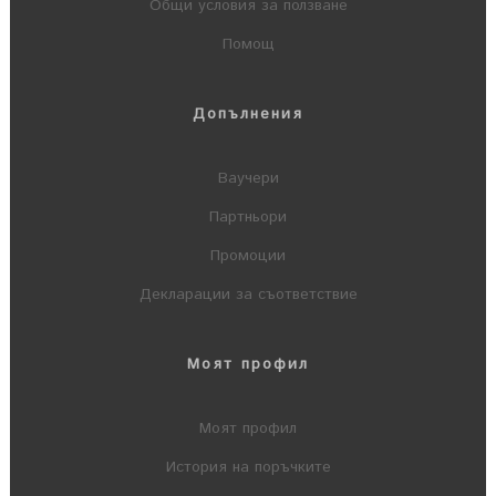
Общи условия за ползване
Помощ
Допълнения
Ваучери
Партньори
Промоции
Декларации за съответствие
Моят профил
Моят профил
История на поръчките