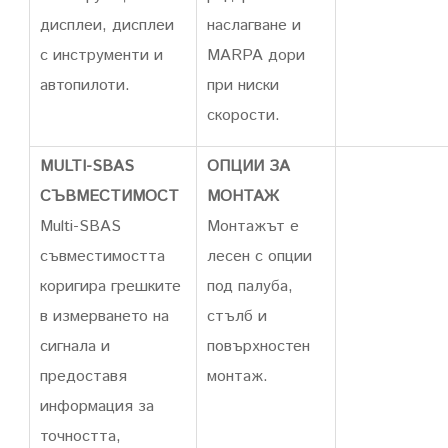
дисплеи, дисплеи
наслагване и
с инструменти и
MARPA дори
автопилоти.
при ниски
скорости.
MULTI-SBAS
ОПЦИИ ЗА
СЪВМЕСТИМОСТ
МОНТАЖ
Multi-SBAS
Монтажът е
съвместимостта
лесен с опции
коригира грешките
под палуба,
в измерването на
стълб и
сигнала и
повърхностен
предоставя
монтаж.
информация за
точността,