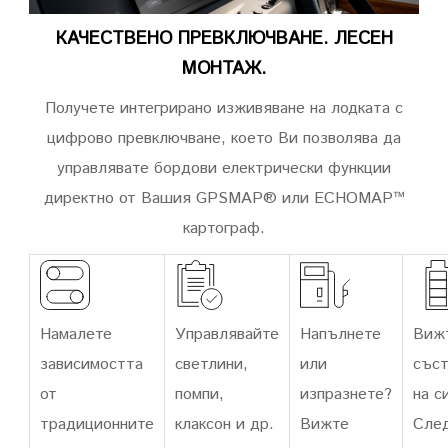
КАЧЕСТВЕНО ПРЕВКЛЮЧВАНЕ. ЛЕСЕН
МОНТАЖ.
Получете интегрирано изживяване на лодката с
цифрово превключване, което Ви позволява да
управлявате бордови електрически функции
директно от Вашия GPSMAP® или ECHOMAP™
картограф.
Намалете
Управлявайте
Напълнете
Виж
зависимостта
светлини,
или
съст
от
помпи,
изпразнете?
на с
традиционните
клаксон и др.
Вижте
Сле