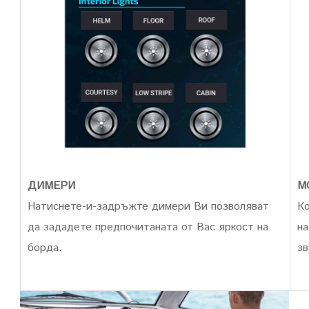
ДИМЕРИ
М
Натиснете-и-задръжте димери Ви позволяват
Ко
да зададете предпочитаната от Вас яркост на
на
борда.
зв