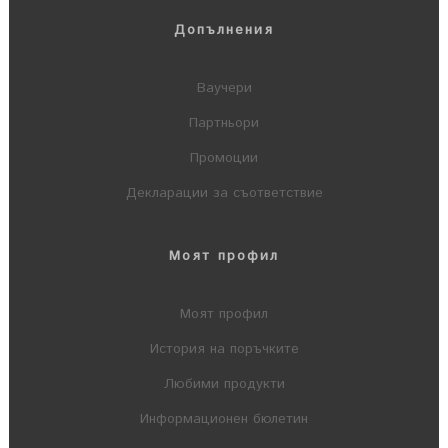
Допълнения
Ваучери
Партньори
Промоции
Декларации за съответствие
Моят профил
Моят профил
История на поръчките
Любими продукти
Информационен бюлетин