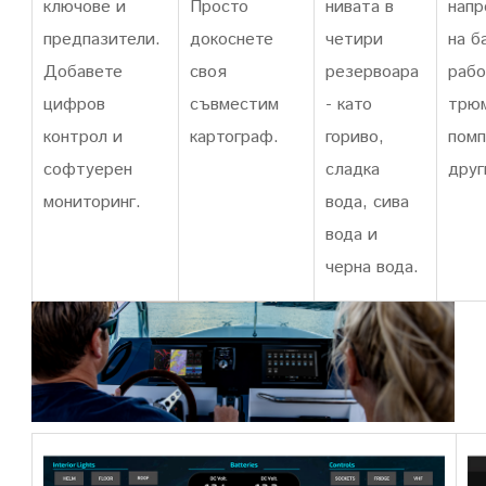
ключове и
Просто
нивата в
нап
предпазители.
докоснете
четири
на б
Добавете
своя
резервоара
рабо
цифров
съвместим
- като
трю
контрол и
картограф.
гориво,
помп
софтуерен
сладка
друг
мониторинг.
вода, сива
вода и
черна вода.