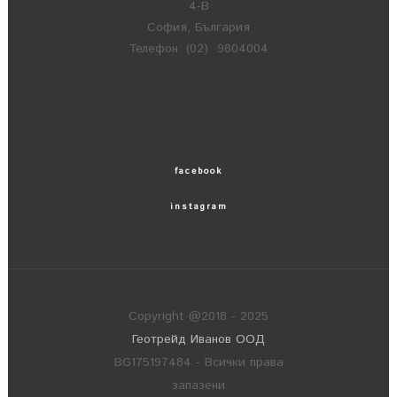
4-В
София, България
Телефон: (02) 9804004
facebook
instagram
Copyright @2018 - 2025
Геотрейд Иванов ООД
BG175197484 - Всички права
запазени