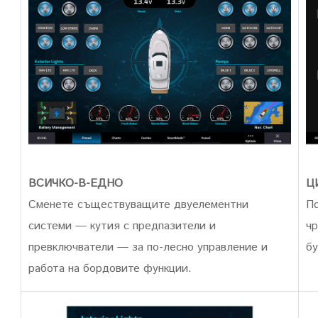
ВСИЧКО-В-ЕДНО
Ц
Сменете съществуващите двуелементни
По
системи — кутия с предпазители и
чр
превключватели — за по-лесно управление и
бу
работа на бордовите функции.