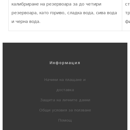
калибриране на резервоара за до четири
ст
резервоара, като гориво, сладка вода, сива вода
т
и черна вода.
фи
Информация
Начини на плащане и
доставка
Защита на личните данни
Общи условия за ползване
Помощ