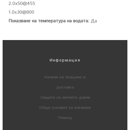
2.0x50@455
1.0x30@800
Показване на температура на водата:
Да
Информация
Начини на плащане и
доставка
Защита на личните данни
Общи условия за ползване
Помощ