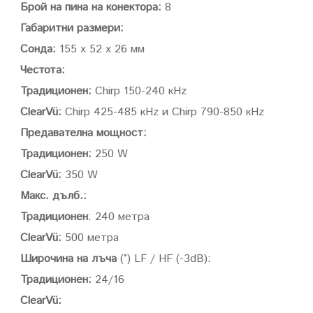
Брой на пина на конектора:
8
Габаритни размери:
Сонда:
155 х 52 х 26 мм
Честота:
Традиционен:
Chirp 150-240 кHz
ClearVü
:
Chirp 425-485 кHz и Chirp 790-850 кHz
Предавателна мощност:
Традиционен:
250 W
ClearVü
:
350 W
Макс. дълб.:
Традиционен
: 240 метра
ClearVü:
500 метра
Широчина на лъча
(°) LF / HF (-3dB):
Традиционен:
24/16
ClearVü
: