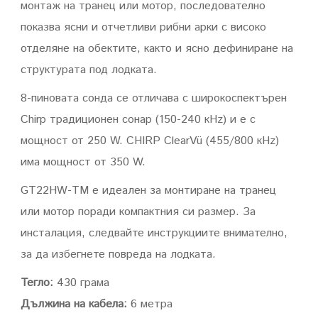
монтаж на транец или мотор, последователно
показва ясни и отчетливи рибни арки с високо
отделяне на обектите, както и ясно дефиниране на
структурата под лодката.
8-пиновата сонда се отличава с широкоспектърен
Chirp традиционен сонар (150-240 кHz) и е с
мощност от 250 W. CHIRP ClearVü (455/800 кHz)
има мощност от 350 W.
GT22HW-TM е идеален за монтиране на транец
или мотор поради компактния си размер. За
инсталация, следвайте инструкциите внимателно,
за да избегнете повреда на лодката.
Тегло:
430 грама
Дължина на кабела:
6 метра