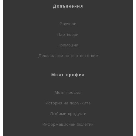
Допълнения
Ваучери
Партньори
Промоции
Декларации за съответствие
Моят профил
Моят профил
История на поръчките
Любими продукти
Информационен бюлетин