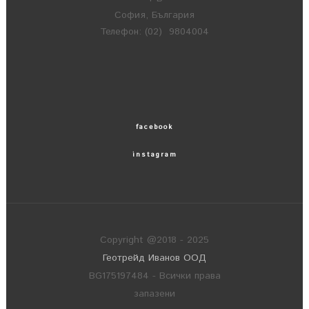
София, България
Телефон: (02) 9804004
facebook
instagram
Copyright @2018 - 2025
Геотрейд Иванов ООД
BG175197484 - Всички права
запазени