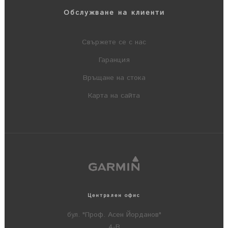
Обслужване на клиенти
Свържете се с нас
Гаранция
Връщане на стока
Карта на сайта
Централен офис
бул. "Проф. Асен Йорданов"
4-В