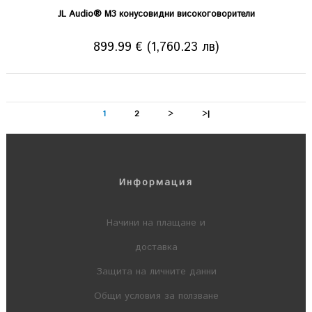
JL Audio® M3 конусовидни високоговорители
899.99 € (1,760.23 лв)
1
2
>
>|
Информация
Начини на плащане и
доставка
Защита на личните данни
Общи условия за ползване