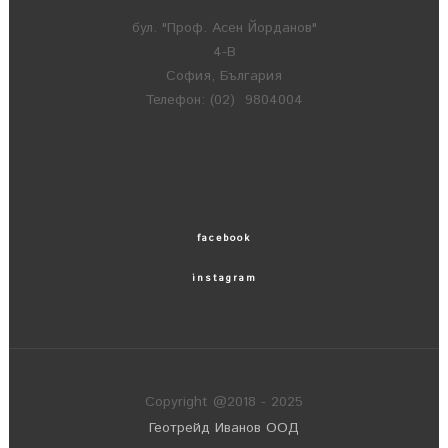
бул. "Проф. Асен Йорданов"
4-В
София, България
Телефон: (02) 9804004
facebook
instagram
Copyright @2018 - 2025
Геотрейд Иванов ООД