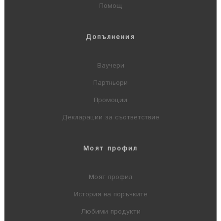
Помощ
Допълнения
Ваучери
Партньори
Промоции
Декларации за съответствие
Моят профил
Моят профил
История на поръчките
Любими продукти