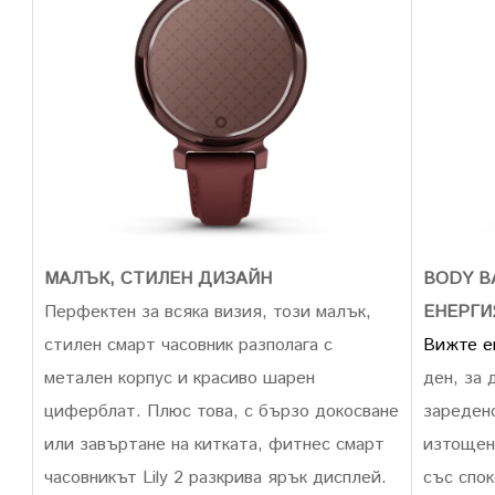
BODY B
МАЛЪК, СТИЛЕН ДИЗАЙН
ЕНЕРГИ
Перфектен за всяка визия, този малък,
Вижте е
стилен смарт часовник разполага с
ден, за 
метален корпус и красиво шарен
заредено
циферблат. Плюс това, с бързо докосване
изтощен
или завъртане на китката, фитнес смарт
със спок
часовникът Lily 2 разкрива ярък дисплей.