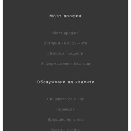
Моят профил
Моят профил
История на поръчките
Любими продукти
Информационен бюлетин
Обслужване на клиенти
Свържете се с нас
Гаранция
Връщане на стока
Карта на сайта