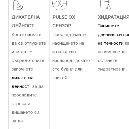
ДИХАТЕЛНА
PULSE OX
ХИДРАТАЦИ
ДЕЙНОСТ
СЕНЗОР
Запишете
Когато искате
Проследявайте
дневния си п
да се отпуснете
насищането на
на течности
ка
или да се
кръвта си с
напомняне да
съсредоточите,
кислород, докато
останете
започнете
сте будни или
хидратирани.
дихателна
спите
.
2
дейност
, за да
проследите
стреса и
дишането си,
за да