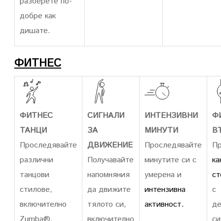
разберете по-
добре как
дишате.
ФИТНЕС
ФИТНЕС
СИГНАЛИ
ИНТЕНЗИВНИ
Ф
ТАНЦИ
ЗА
МИНУТИ
В
Проследявайте
ДВИЖЕНИЕ
Проследявайте
П
различни
Получавайте
минутите си с
ка
танцови
напомняния
умерена и
ст
стилове,
да движите
интензивна
с
включително
тялото си,
активност.
де
Zumba®,
включително
си