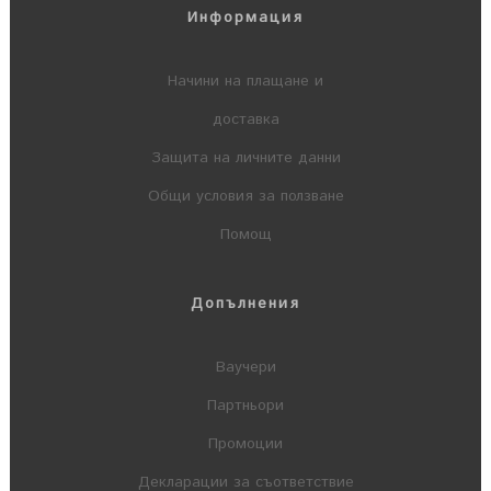
Информация
Начини на плащане и
доставка
Защита на личните данни
Общи условия за ползване
Помощ
Допълнения
Ваучери
Партньори
Промоции
Декларации за съответствие