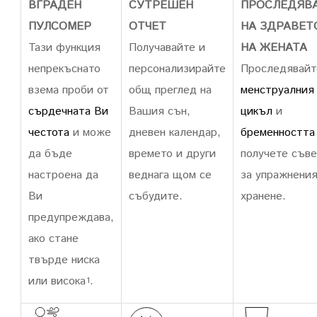
ВГРАДЕН
СУТРЕШЕН
ПРОСЛЕДЯВ
ПУЛСОМЕР
ОТЧЕТ
НА ЗДРАВЕТ
Тази функция
Получавайте и
НА ЖЕНАТА
непрекъснато
персонализирайте
Проследявайт
взема проби от
общ преглед на
менструалния
сърдечната Ви
Вашия сън,
цикъл
и
честота
и може
дневен календар,
бременностт
да бъде
времето и други
получете съв
настроена да
веднага щом се
за упражнения
Ви
събудите.
хранене.
предупреждава,
ако стане
твърде ниска
или висока
.
1