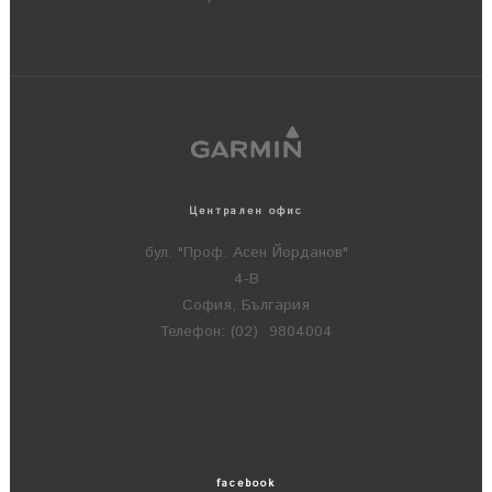
Централен офис
бул. "Проф. Асен Йорданов"
4-В
София, България
Телефон: (02) 9804004
facebook