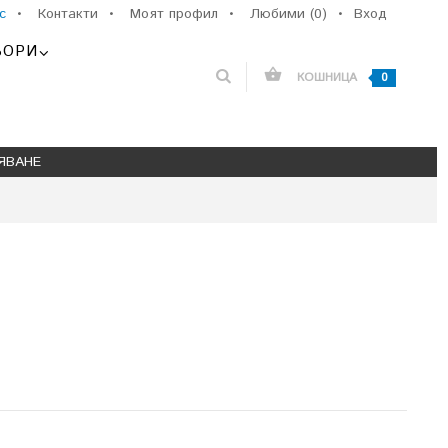
с
•
Контакти
•
Моят профил
•
Любими (0)
•
Вход
ЬОРИ
КОШНИЦА
0
ЯВАНЕ