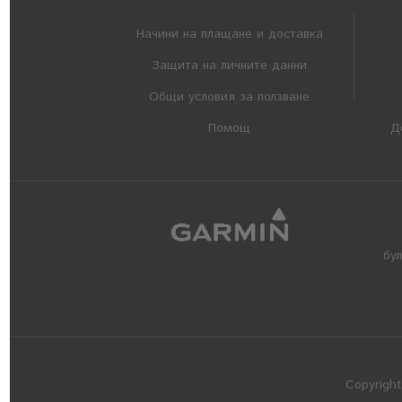
Начини на плащане и доставка
Защита на личните данни
Общи условия за ползване
Помощ
Д
бу
Copyrigh