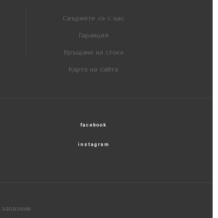
Свържете се с нас
Гаранция
Връщане на стока
Карта на сайта
facebook
instagram
 запазени