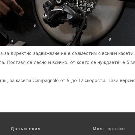
а за директно задвижване не е съвместим с всички касети.
та.
Поставя се лесно и всичко, от което се нуждаете, е 5 
ящ за касети Campagnolo от 9 до 12 скорости.
Тази версия
Допълнения
Моят профил