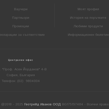
Ваучери
Моят профил
Партньори
История на поръчките
Промоции
Любими продукти
екларации за съответствие
Информационен бюлетин
Централен офис
л. "Проф. Асен Йорданов" 4-В
София, България
Телефон: (02) 9804004
t @2018 - 2025
Геотрейд Иванов ООД
BG175197484 - Всички права