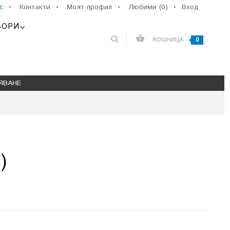
с
•
Контакти
•
Моят профил
•
Любими (0)
•
Вход
ЬОРИ
КОШНИЦА
0
ЯВАНЕ
)