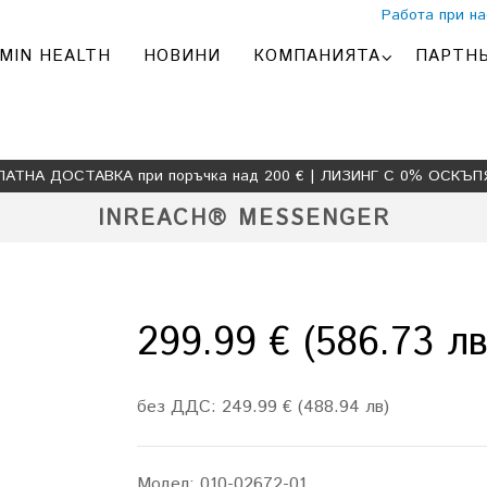
Работа при на
MIN HEALTH
НОВИНИ
КОМПАНИЯТА
ПАРТН
ЛАТНА ДОСТАВКА при поръчка над 200 € | ЛИЗИНГ С 0% ОСКЪП
INREACH® MESSENGER
299.99 € (586.73 лв
без ДДС: 249.99 € (488.94 лв)
Модел:
010-02672-01