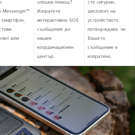
с
спешна помощ?
сте сигурни,
n Messenger™
Изпратете
дисплеят на
 смартфон,
интерактивно SOS
устройството
стови
съобщение до
потвърждава, че
елит или
нашия
Вашето
координационен
съобщение е
център.
изпратено.