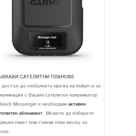
ЪВКАВИ САТЕЛИТНИ ПЛАНОВЕ
 достъп до глобалната мрежа на Iridium и за
муникация с Вашия сателитен комуникатор
Reach Messenger е необходим
активен
телитен абонамент
. Можете да изберете
дишен пакет или гъвкав план месец-за-
сец.