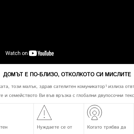
ДОМЪТ Е ПО-БЛИЗО, ОТКОЛКОТО СИ МИСЛИТЕ
ата, този малък, здрав сателитен комуникатор
излиза отвъ
1
е и семейството Ви във връзка с глобални двупосочни тек
итен
Нуждаете се от
Когато трябва да