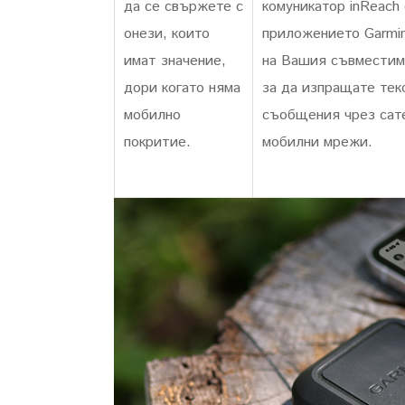
да се свържете с
комуникатор inReach 
онези, които
приложението Garmi
имат значение,
на Вашия съвместим
дори когато няма
за да изпращате тек
мобилно
съобщения чрез сат
покритие.
мобилни мрежи.