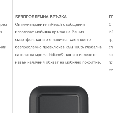
БЕЗПРОБЛЕМНА ВРЪЗКА
Г
чрез
Оптимизираните inReach съобщения
С 
я
използват мобилна връзка на Вашия
in
смартфон, когато е налична, след което
гр
или
безпроблемно превключва към 100% глобална
сп
сателитна мрежа Iridium®, когато излезете
ко
извън наличния обхват на мобилно покритие.
гр
се