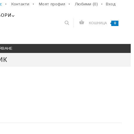
с
•
Контакти
•
Моят профил
•
Любими (0)
•
Вход
ЬОРИ
КОШНИЦА
0
ЯВАНЕ
ИК