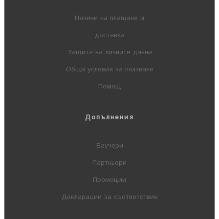
Начини на плащане и
доставка
Защита на личните данни
Общи условия за ползване
Помощ
Допълнения
Ваучери
Партньори
Промоции
Декларации за съответствие