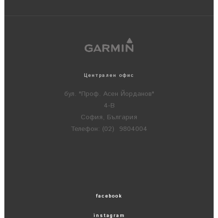
Централен офис
бул. "Проф. Асен Йорданов"
4-В
София, България
Телефон: (02) 9804004
facebook
instagram