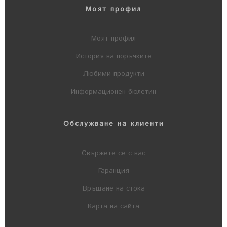
Моят профил
Моят профил
История на поръчките
Любими продукти
Информационен бюлетин
Обслужване на клиенти
Свържете се с нас
Гаранция
Връщане на стока
Карта на сайта