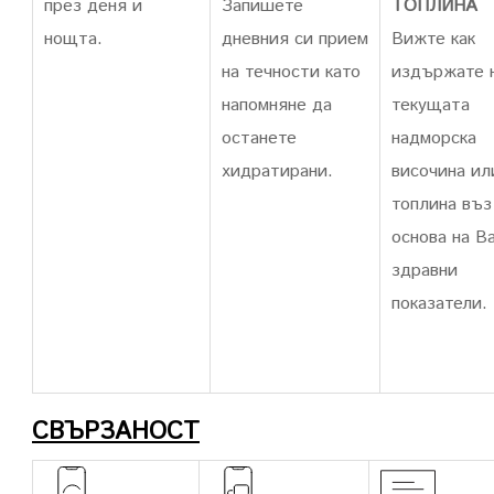
през деня и
Запишете
ТОПЛИНА
нощта.
дневния си прием
Вижте как
на течности като
издържате 
напомняне да
текущата
останете
надморска
хидратирани.
височина ил
топлина въз
основа на В
здравни
показатели.
СВЪРЗАНОСТ