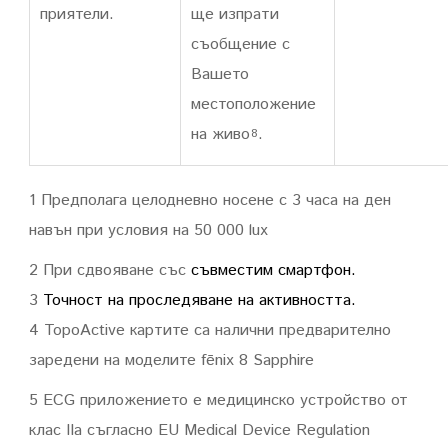
приятели.
ще изпрати
съобщение с
Вашето
местоположение
на живо
.
8
1 Предполага целодневно носене с 3 часа на ден
навън при условия на 50 000 lux
2 При сдвояване със
съвместим смартфон.
3
Точност на проследяване на активността.
4 TopoActive картите са налични предварително
заредени на моделите fēnix 8 Sapphire
5 ECG приложението е медицинско устройство от
клас IIa съгласно EU Medical Device Regulation