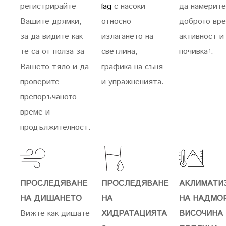
регистрирайте
lag
с насоки
да намерите
Вашите дрямки,
относно
доброто вре
за да видите как
излагането на
активност и
те са от полза за
светлина,
почивка
.
1
Вашето тяло и да
графика на съня
проверите
и упражненията.
препоръчаното
време и
продължителност.
ПРОСЛЕДЯВАНЕ
ПРОСЛЕДЯВАНЕ
АКЛИМАТИ
НА ДИШАНЕТО
НА
НА НАДМО
Вижте как дишате
ХИДРАТАЦИЯТА
ВИСОЧИНА 