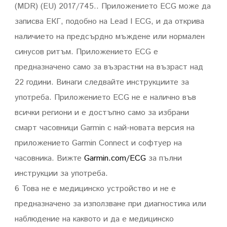
(MDR) (EU) 2017/745.. Приложението ECG може да
записва ЕКГ, подобно на Lead I ECG, и да открива
наличието на предсърдно мъждене или нормален
синусов ритъм. Приложението ECG е
предназначено само за възрастни на възраст над
22 години. Винаги следвайте инструкциите за
употреба. Приложението ECG не е налично във
всички региони и е достъпно само за избрани
смарт часовници Garmin с най-новата версия на
приложението Garmin Connect и софтуер на
часовника. Вижте
Garmin.com/ECG
за пълни
инструкции за употреба.
6 Това не е медицинско устройство и не е
предназначено за използване при диагностика или
наблюдение на каквото и да е медицинско