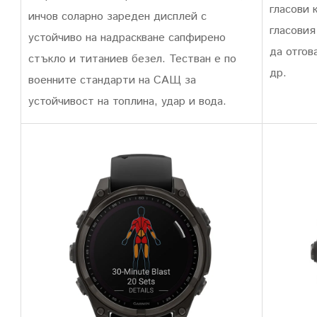
гласови 
инчов соларно зареден дисплей с
гласовия
устойчиво на надраскване сапфирено
да отгов
стъкло и титаниев безел. Тестван е по
др.
военните стандарти на САЩ за
устойчивост на топлина, удар и вода.