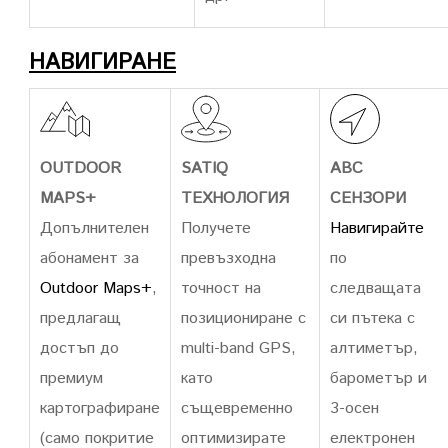
НАВИГИРАНЕ
OUTDOOR
SATIQ
ABC
MAPS+
ТЕХНОЛОГИЯ
СЕНЗОРИ
Допълнителен
Получете
Навигирайте
абонамент за
превъзходна
по
Outdoor Maps+
,
точност на
следващата
предлагащ
позициониране с
си пътека с
достъп до
multi-band GPS,
алтиметър,
премиум
като
барометър и
картографиране
същевременно
3-осен
(само покритие
оптимизирате
електронен