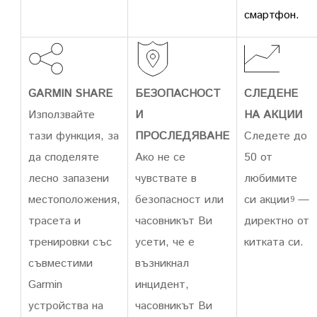
смартфон.
GARMIN SHARE
БЕЗОПАСНОСТ
СЛЕДЕНЕ
Използвайте
И
НА АКЦИИ
тази функция, за
ПРОСЛЕДЯВАНЕ
Следете до
да споделяте
Ако не се
50 от
лесно запазени
чувствате в
любимите
местоположения,
безопасност или
си акции
—
9
трасета и
часовникът Ви
директно от
тренировки със
усети, че е
китката си.
съвместими
възникнал
Garmin
инцидент,
устройства на
часовникът Ви