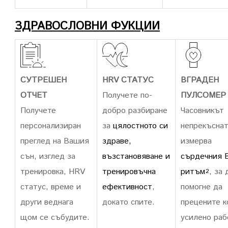
ЗДРАВОСЛОВНИ ФУКЦИИ
СУТРЕШЕН
HRV СТАТУС
ВГРАДЕН
ОТЧЕТ
Получете по-
ПУЛСОМЕР
Получете
добро разбиране
Часовникът
персонализиран
за
цялостното си
непрекъсна
преглед на Вашия
здраве,
измерва
сън, изглед за
възстановяване и
сърдечния 
тренировка, HRV
тренировъчна
ритъм
, за 
2
статус, време и
ефективност
,
помогне да
други веднага
докато спите.
прецените к
щом се събудите.
усилено раб