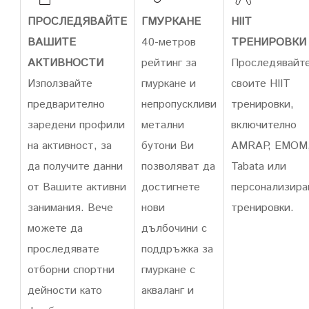
ПРОСЛЕДЯВАЙТЕ
ГМУРКАНЕ
HIIT
ВАШИТЕ
40-метров
ТРЕНИРОВКИ
АКТИВНОСТИ
рейтинг за
Проследявайт
Използвайте
гмуркане и
своите HIIT
предварително
непропускливи
тренировки,
заредени профили
метални
включително
на активност, за
бутони Ви
AMRAP, EMOM
да получите данни
позволяват да
Tabata или
от Вашите активни
достигнете
персонализира
занимания. Вече
нови
тренировки.
можете да
дълбочини с
проследявате
поддръжка за
отборни спортни
гмуркане с
дейности като
акваланг и