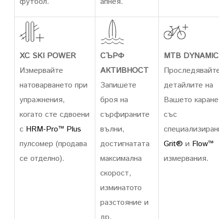
футбол.
апнея.
XC SKI POWER
СЪРФ
MTB DYNAMIC
Измервайте
АКТИВНОСТ
Проследявайт
натоварването при
Запишете
детайлите на
упражнения,
броя на
Вашето каране
когато сте сдвоени
сърфираните
със
с
HRM-Pro™ Plus
вълни,
специализиран
пулсомер (продава
достигнатата
Grit®
и
Flow™
се отделно).
максимална
измервания.
скорост,
изминатото
разстояние и
др.