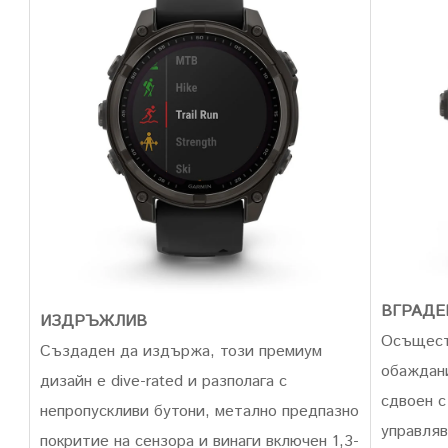
ВГРАДЕ
ИЗДРЪЖЛИВ
Осъщест
Създаден да издържа, този премиум
обаждани
дизайн е dive-rated и разполага с
сдвоен с
непропускливи бутони, метално предпазно
управляв
покритие на сензора и винаги включен 1,3-