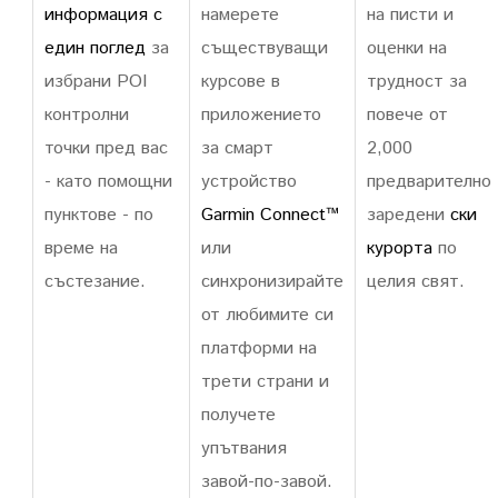
информация с
намерете
на писти и
един поглед
за
съществуващи
оценки на
избрани POI
курсове в
трудност за
контролни
приложението
повече от
точки пред вас
за смарт
2,000
- като помощни
устройство
предварително
пунктове - по
Garmin Connect™
заредени
ски
време на
или
курорта
по
състезание.
синхронизирайте
целия свят.
от любимите си
платформи на
трети страни и
получете
упътвания
завой-по-завой.