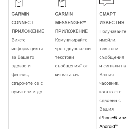
GARMIN
GARMIN
СМАРТ
CONNECT
MESSENGER™
ИЗВЕСТИЯ
ПРИЛОЖЕНИЕ
ПРИЛОЖЕНИЕ
Получавайте
Вижте
Комуникирайте
имейли,
информацията
чрез двупосочни
текстови
за Вашето
текстови
съобщения
здраве и
съобщения
от
и сигнали на
7
фитнес,
китката си.
Вашия
свържете се с
часовник,
приятели и др.
когато сте
сдвоени с
Вашия
iPhone® или
Android™