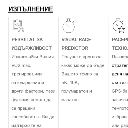
ИЗПЪЛНЕНИЕ
РЕЗУЛТАТ ЗА
VISUAL RACE
PACEP
ИЗДЪРЖЛИВОСТ
PREDICTOR
ТЕХНО
Използвайки Вашия
Получете прогноза
Планир
VO2 max,
какво може да бъде
стратег
тренировъчни
Вашето темпо за
деня на
натоварвания и
5K, 10K,
състез
други фактори, тази
полумаратон и
GPS-ба
функция помага да
маратон.
насочва
се прецени
темпото
способността Ви да
избран
издържате на
или раз