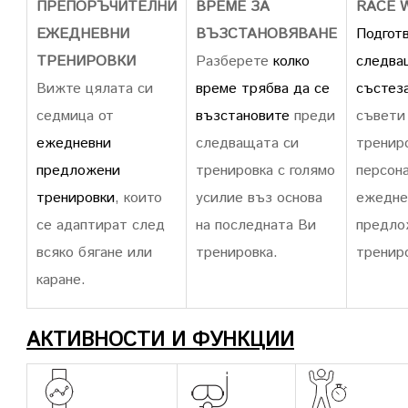
ПРЕПОРЪЧИТЕЛНИ
ВРЕМЕ ЗА
RACE 
ЕЖЕДНЕВНИ
ВЪЗСТАНОВЯВАНЕ
Подготв
ТРЕНИРОВКИ
Разберете
колко
следва
Вижте цялата си
време трябва да се
състез
седмица от
възстановите
преди
съвети
ежедневни
следващата си
тренир
предложени
тренировка с голямо
персон
тренировки
, които
усилие въз основа
ежедне
се адаптират след
на последната Ви
предло
всяко бягане или
тренировка.
трениро
каране.
АКТИВНОСТИ И ФУНКЦИИ