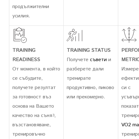
продължителни
усилия.
TRAINING
TRAINING STATUS
PERFO
READINESS
Получете
съвети
и
METRI
От момента, в който
разберете дали
Измере
се събудите,
тренирате
ефекти
получете резултат
продуктивно, пиково
си с
за готовност въз
или прекомерно.
усъвър
основа на Вашето
показат
качество на съня
,
трениро
3
възстановяване,
VO2 ma
тренировъчно
тренир